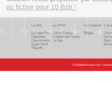
ou fictive pour 10 Bzh !
La NFL
La FFFA
Le Football
L'Ass
La Ligue Pro
L'Actu France
Règles
L'Ass
Calendrier
L'équipe de France
Qui 
Classements
Le flag
Nous 
Super Bowl
Deman
Playoffs
"FootballAmericain.com" | Assoc