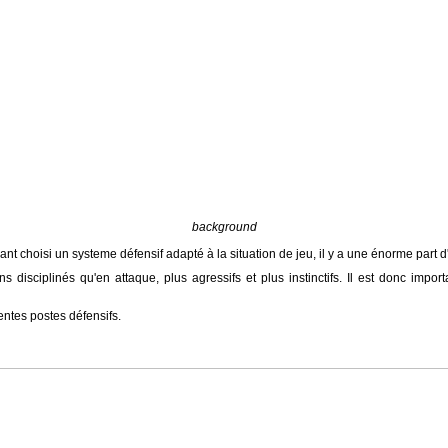
background
ayant choisi un systeme défensif adapté à la situation de jeu, il y a une énorme part 
 disciplinés qu'en attaque, plus agressifs et plus instinctifs. Il est donc imp
rentes postes défensifs.