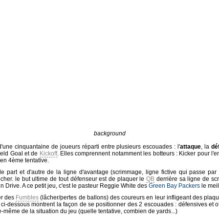
background
d'une cinquantaine de joueurs réparti entre plusieurs escouades : l'
attaque
, la
dé
ield Goal et de
Kickoff
. Elles comprennent notamment les botteurs : Kicker pour l'
en 4ème tentative.
 part et d'autre de la ligne d'avantage (scrimmage, ligne fictive qui passe par 
cher. le but ultime de tout défenseur est de plaquer le
QB
derrière sa ligne de s
 un Drive. A ce petit jeu, c'est le pasteur Reggie White des
Green Bay Packers
le meil
er des
Fumbles
(lâcher/pertes de ballons) des coureurs en leur infligeant des plaq
u ci-dessous montrent la façon de se positionner des 2 escouades : défensives et 
e-même de la situation du jeu (quelle tentative, combien de yards...)