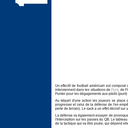
Un effectif de football américain est composé 
interviennent dans les situations de
Punt
, de F
Punter pour les dégagements aux pieds (punt) 
Au départ d'une action les joueurs se place de
progresser et celui de la défense de l'en empê
perte de terrain). Le sack a un effet décisif sur
La défense va également essayer de provoqu
l'Interception sur les passes du QB. Le tablea
de la tactique qui va être jouée, qui dépend ell