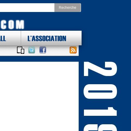
LL
L'ASSOCIATION
 DES LOTS !
ONAL FOOTBALL CONFERENCE
st
Division Nord
as Cowboys
Chicago Bears
York Giants
Detroit Lions
delphia Eagles
Green Bay Packers
ington Redskins
Minnesota Vikings
Sud
Division Ouest
ta Falcons
Arizona Cardinals
ina Panthers
Los Angeles Rams
Orleans Saints
San Francisco 49ers
a Bay Buccaneers
Seattle Seahawks