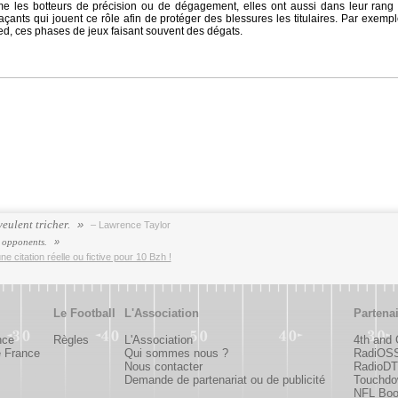
e les botteurs de précision ou de dégagement, elles ont aussi dans leur rang
laçants qui jouent ce rôle afin de protéger des blessures les titulaires. Par exem
ed, ces phases de jeux faisant souvent des dégats.
veulent tricher.
– Lawrence Taylor
t opponents.
e citation réelle ou fictive pour 10 Bzh !
Le Football
L'Association
Partena
nce
Règles
L'Association
4th and
e France
Qui sommes nous ?
RadiOS
Nous contacter
RadioDTC
Demande de partenariat ou de publicité
Touchdo
NFL Bo