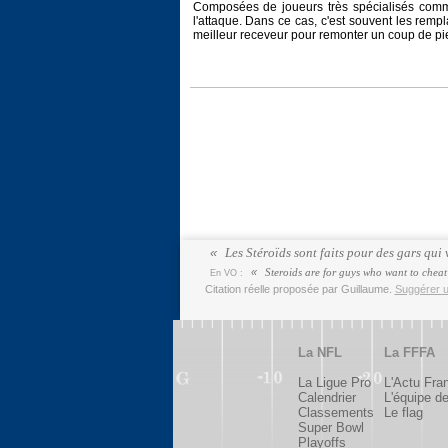
Composées de joueurs très spécialisés comm
l'attaque. Dans ce cas, c'est souvent les remp
meilleur receveur pour remonter un coup de pi
Les Stéroïds sont faits pour des gars qui 
Steroids are for guys who want to chea
En VO :
Citation réelle proposée par Guillaume.
Suggérer un
La NFL
La FFFA
La Ligue Pro
L'Actu Fra
Calendrier
L'équipe d
Classements
Le flag
Super Bowl
Playoffs