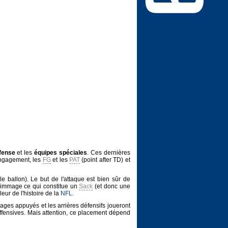
fense
et les
équipes spéciales
. Ces dernières
engagement, les
FG
et les
PAT
(point after TD) et
le ballon). Le but de l'attaque est bien sûr de
crimmage ce qui constitue un
Sack
(et donc une
leur de l'histoire de la
NFL
.
uages appuyés et les arrières défensifs joueront
offensives. Mais attention, ce placement dépend