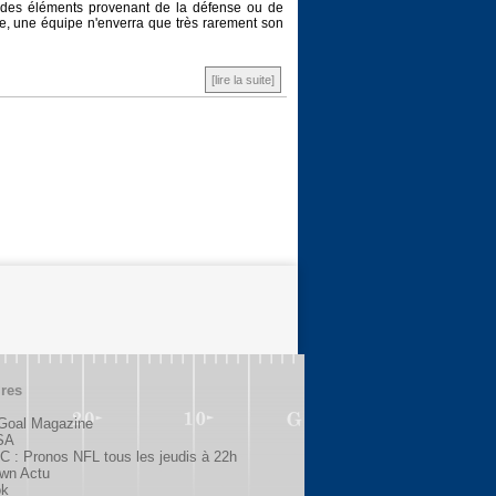
 des éléments provenant de la défense ou de
ple, une équipe n'enverra que très rarement son
[lire la suite]
ires
 Goal Magazine
SA
 : Pronos NFL tous les jeudis à 22h
wn Actu
ok