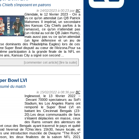
s Chiefs s'imposent en patrons
le 14/02/2023 à 00:23 par
BC
Glendale, le 12 février 2023 - On a
vu ce qu'on attendait (un QB Patrick
Mahomes II impérial, un secondaire
des Kansas City Chiefs parfois à la
ramasse), ce qu'on n'attendait pas
(un récital au sol de QB Jalen Hurts),
mais aussi pas vu ce qu'on attendait
(un ligne défensive et un jeu de
se dominants des Philadelphia Eagles) lors de ces
e Super Bowl disputé au cœur de l'Arizona.Pour sa
sième participation à la grande finale de la NFL en
re ans, Kansas City a signé son second ...
[commenter cet article]
[lire la suite]
per Bowl LVI
sumé du match
le 15/02/2022 à 08:36 par
BC
Inglewood, le 13 février 2022 –
Devant 70000 spectateurs au SoFi
Stadium, les Los Angeles Rams ont
remporté le Super Bowl LVI en
battant les Cincinnati Bengals (23-
20).Les deux communautés de fans
s'étaient déplacées en masse, ceux
des Rams venant des alentours de
 et ceux des Bengals ayant traversé le pays et quitté
roid hivernal de l'Ohio.Vers 15h30, heure locale, et
ès une introduction musclée de Dwayne "The Rock"
nson, les deux finalistes de la saison NFL 2021