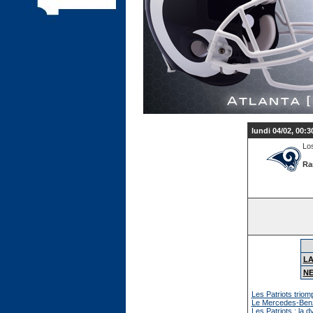
lundi 04/02, 00:3
Lo
Ra
L
N
Les Patriots triom
Le Mercedes-Benz
Les Patriots : la 