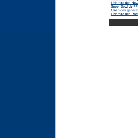
L'histoire des New
Super Bowl
de
PF
Clash des générat
L'histoire des Ra