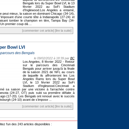
Bengals lors du Super Bowl LVI, le 13
février 2022 au SoFi Stadium
d’Inglewood.Los Angeles a entamé,
e peut mieux, la saison en dominant Chicago (34-14),
’imposant d’une courte tête à Indianapolis (27-24) et
aisant tomber le champion en titre, Tampa Bay (34-
 Un premier coup d& ...
[commenter cet article]
[lire la suite]
per Bowl LVI
 parcours des Bengals
le 09/02/2022 à 18:39 par
BC
Los Angeles, 8 février 2022 - Retour
sur le parcours des Cincinnati
Bengals pour arriver jusqu’à la finale
de la saison 2021 de NFL au cours
de laquelle ils affronteront les Los
Angeles Rams lors du Super Bowl
LVI, le 13 février 2022 au SoFi
Stadium d’Inglewood.Cincinnati a
mé sa saison par une victoire à l’arrachée contre
esota (24-27, OT) puis subi sa première défaite à
ago (17-20). Les Bengals ont renoué avec le succès
ttsburgh (24-10) avant de s’impose ...
[commenter cet article]
[lire la suite]
tez l'un des 243 articles disponibles :