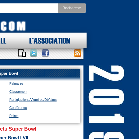
LL
L'ASSOCIATION
 DES LOTS !
ONAL FOOTBALL CONFERENCE
st
Division Nord
as Cowboys
Chicago Bears
York Giants
Detroit Lions
uper Bowl
delphia Eagles
Green Bay Packers
ington Redskins
Minnesota Vikings
Palmarès
Sud
Division Ouest
ta Falcons
Arizona Cardinals
Classement
ina Panthers
Los Angeles Rams
Orleans Saints
Participations/Victoires/Défaites
San Francisco 49ers
a Bay Buccaneers
Seattle Seahawks
Conférence
Points
actu Super Bowl
per Bowl LVII