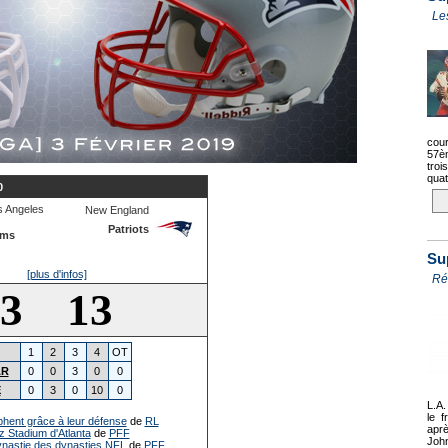
Le
cour
57èm
troi
quat
0
s Angeles
New England
Patriots
ms
Su
[plus d'infos]
Ré
3 13
1
2
3
4
OT
AR
0
0
3
0
0
E
0
3
0
10
0
L.A.
le f
phent grâce à leur défense
de
RL
apr
 Stadium d'Atlanta
de
PFF
Joh
dynastie des dynasties NFL
de
PFF