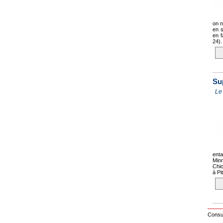
on n
en s
en f
24).
Su
Le
enta
Minn
Chic
à Pi
Consul