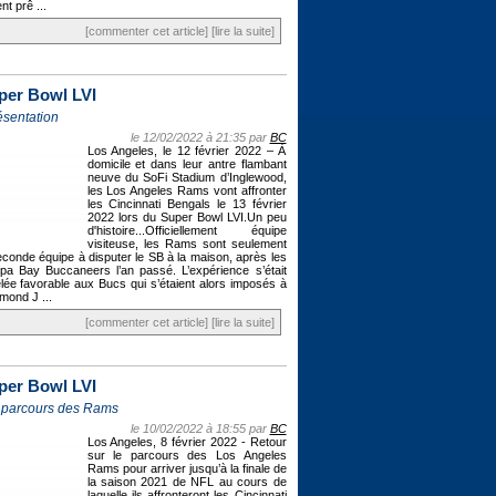
nt prê ...
[commenter cet article]
[lire la suite]
per Bowl LVI
ésentation
le 12/02/2022 à 21:35 par
BC
Los Angeles, le 12 février 2022 – À
domicile et dans leur antre flambant
neuve du SoFi Stadium d’Inglewood,
les Los Angeles Rams vont affronter
les Cincinnati Bengals le 13 février
2022 lors du Super Bowl LVI.Un peu
d'histoire...Officiellement équipe
visiteuse, les Rams sont seulement
econde équipe à disputer le SB à la maison, après les
a Bay Buccaneers l’an passé. L’expérience s’était
lée favorable aux Bucs qui s’étaient alors imposés à
ond J ...
[commenter cet article]
[lire la suite]
per Bowl LVI
 parcours des Rams
le 10/02/2022 à 18:55 par
BC
Los Angeles, 8 février 2022 - Retour
sur le parcours des Los Angeles
Rams pour arriver jusqu’à la finale de
la saison 2021 de NFL au cours de
laquelle ils affronteront les Cincinnati