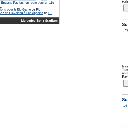
étaie
 England Patriots, en route pour un 11e
F
ions pour le Big Game
de
RL
ms : de Cleveland à Los Angeles
de
RL
Mercedes-Benz Stadium
Su
Pr
la s
Tamp
révé
Raym
Su
Le