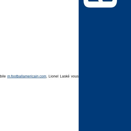
obile
m.footballamericain.com
, Lionel Laské vous