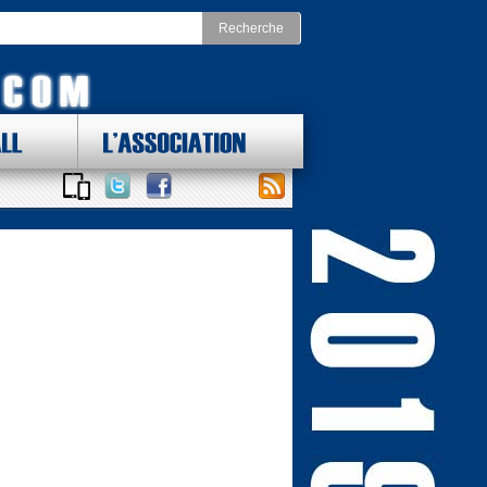
LL
L'ASSOCIATION
 DES LOTS !
ONAL FOOTBALL CONFERENCE
st
Division Nord
as Cowboys
Chicago Bears
York Giants
Detroit Lions
delphia Eagles
Green Bay Packers
ington Redskins
Minnesota Vikings
Sud
Division Ouest
ta Falcons
Arizona Cardinals
ina Panthers
Los Angeles Rams
Orleans Saints
San Francisco 49ers
a Bay Buccaneers
Seattle Seahawks