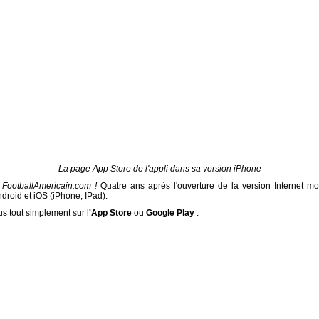
La page App Store de l'appli dans sa version iPhone
 FootballAmericain.com !
Quatre ans après l'ouverture de la version Internet m
droid et iOS (iPhone, IPad).
us tout simplement sur l
'App Store
ou
Google Play
: