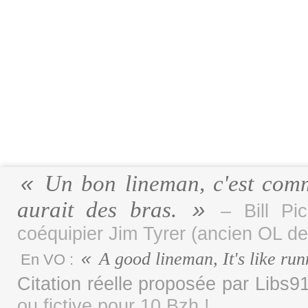
Un bon lineman, c'est comm
aurait des bras.
– Bill P
coéquipier Jim Tyrer (ancien OL de
A good lineman, It's like run
En VO :
Citation réelle proposée par Libs
ou fictive pour 10 Bzh !