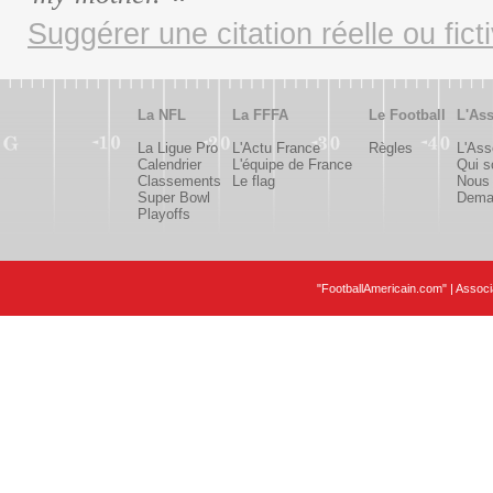
Suggérer une citation réelle ou fict
La NFL
La FFFA
Le Football
L'Ass
La Ligue Pro
L'Actu France
Règles
L'Ass
Calendrier
L'équipe de France
Qui 
Classements
Le flag
Nous 
Super Bowl
Deman
Playoffs
"FootballAmericain.com" | Assoc