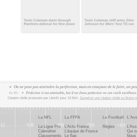
Tevin Coleman darts through
Tevin Coleman stiff-arms John
Panthers defense for first down
Johnson for 49ers' first TD run
On ne peut pas atteindre la perfection, mais en essayant de le faire, on pe
Perfection is not attainable, but if we chase perfection we can catch excellence
En VO :
Citation réelle proposée par Libs91 pour 10 Bzh.
Suggérer une citation réelle ou fictive 
La NFL
La FFFA
Le Football
L'Ass
La Ligue Pro
L'Actu France
Règles
L'Ass
Calendrier
L'équipe de France
Qui 
Classements
Le flag
Nous 