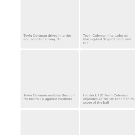
Tevin Coleman drives into the
Tevin Coleman hits turbo on
end zone for strong TD
blazing-fast 37-yard catch and
run
Tevin Coleman rumbles through
Hat-trick TD! Tevin Coleman
for fourth TD against Panthers
explodes 48 YARDS for his third
score of the half