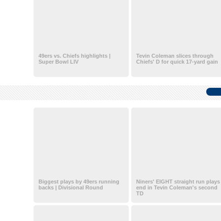
49ers vs. Chiefs highlights |
Tevin Coleman slices through
Super Bowl LIV
Chiefs' D for quick 17-yard gain
Biggest plays by 49ers running
Niners' EIGHT straight run plays
backs | Divisional Round
end in Tevin Coleman's second
TD