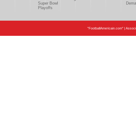
Super Bowl
Deman
Playoffs
"FootballAmericain.com" | Assoc