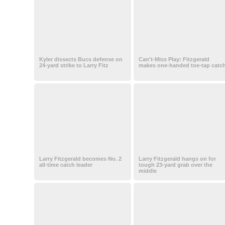
Kyler dissects Bucs defense on
Can't-Miss Play: Fitzgerald
24-yard strike to Larry Fitz
makes one-handed toe-tap catc
Larry Fitzgerald becomes No. 2
Larry Fitzgerald hangs on for
all-time catch leader
tough 23-yard grab over the
middle