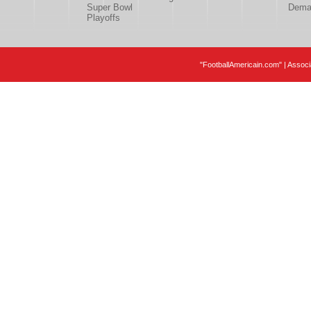
Super Bowl
Deman
Playoffs
"FootballAmericain.com" | Assoc