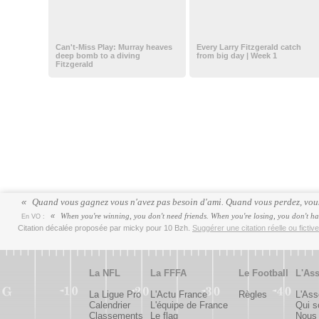
Can't-Miss Play: Murray heaves
Every Larry Fitzgerald catch
deep bomb to a diving
from big day | Week 1
Fitzgerald
Quand vous gagnez vous n'avez pas besoin d'ami. Quand vous perdez, vous
When you're winning, you don't need friends. When you're losing, you don't h
En VO :
Citation décalée proposée par micky pour 10 Bzh.
Suggérer une citation réelle ou fictiv
La NFL
La FFFA
Le Football
L'Ass
La Ligue Pro
L'Actu France
Règles
L'Ass
Calendrier
L'équipe de France
Qui 
Classements
Le flag
Nous 