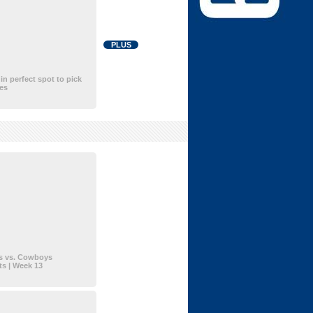
PLUS
 in perfect spot to pick
les
s vs. Cowboys
ts | Week 13