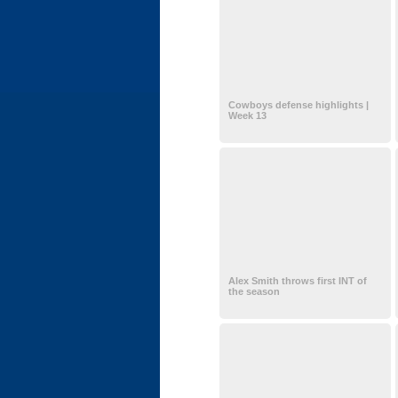
Cowboys defense highlights |
Week 13
Alex Smith throws first INT of
the season