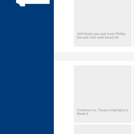
Jeff Heath jars ball from Phillip
Dorsett with well-timed hit
Cowboys vs. Texans highlights |
Week 5