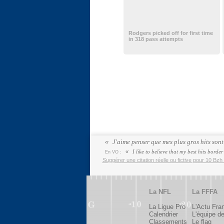
Rodgers picked off for first time
in 318 pass attempts
J'aime penser que mes plus gros hits sont 
I like to believe that my best hits borde
En VO :
Suggérer une citation réelle ou fictive pour 10 Bzh 
La NFL
La FFFA
La Ligue Pro
L'Actu Fra
Calendrier
L'équipe d
Classements
Le flag