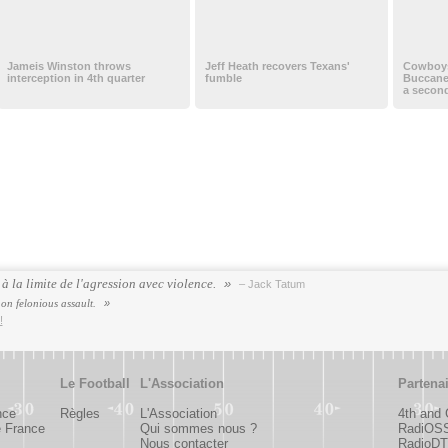
Jameis Winston throws
Jeff Heath recovers Texans'
Cowboys 
interception in 4th quarter
fumble
Buccane
a secon
à la limite de l'agression avec violence.
– Jack Tatum
r on felonious assault.
!
Le Football
L'Association
Partena
nce
Règles
L'Association
4th and
e France
Qui sommes nous ?
RadiOS
Nous contacter
RadioDTC