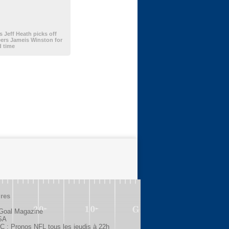
Jeff Heath picks off
ers Jameis Winston for
d time
ires
 Goal Magazine
SA
 : Pronos NFL tous les jeudis à 22h