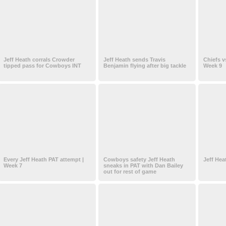
Jeff Heath corrals Crowder
Jeff Heath sends Travis
Chiefs v
tipped pass for Cowboys INT
Benjamin flying after big tackle
Week 9
Every Jeff Heath PAT attempt |
Cowboys safety Jeff Heath
Jeff He
Week 7
sneaks in PAT with Dan Bailey
out for rest of game