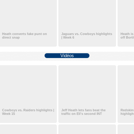
Heath converts fake punt on
Jaguars vs. Cowboys highlights
Heath is
direct snap
| Week 6
off Bort
Vidéos
Cowboys vs. Raiders highlights |
Jeff Heath lets fans beat the
Redskin
Week 15
traffic on Eli's second INT
highligh