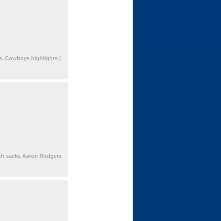
s. Cowboys highlights |
ath sacks Aaron Rodgers