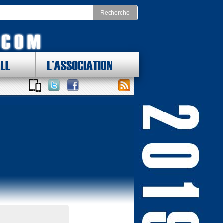
LL
L'ASSOCIATION
 DES LOTS !
ONAL FOOTBALL CONFERENCE
st
Division Nord
as Cowboys
Chicago Bears
York Giants
Detroit Lions
delphia Eagles
Green Bay Packers
ington Redskins
Minnesota Vikings
Sud
Division Ouest
ta Falcons
Arizona Cardinals
ina Panthers
Los Angeles Rams
Orleans Saints
San Francisco 49ers
a Bay Buccaneers
Seattle Seahawks