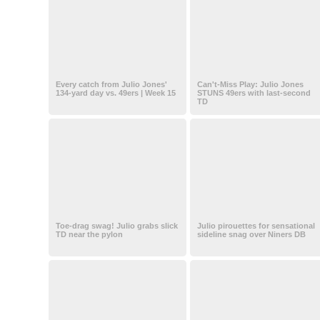
Every catch from Julio Jones'
Can't-Miss Play: Julio Jones
134-yard day vs. 49ers | Week 15
STUNS 49ers with last-second
TD
Toe-drag swag! Julio grabs slick
Julio pirouettes for sensational
TD near the pylon
sideline snag over Niners DB