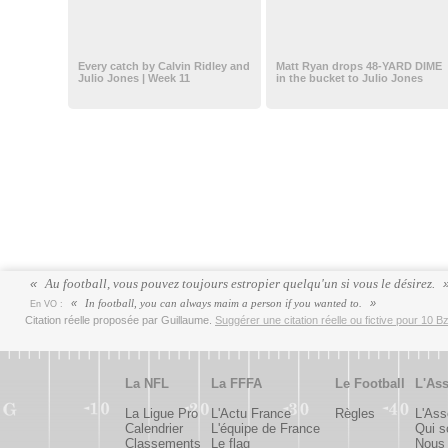
Every catch by Calvin Ridley and
Matt Ryan drops 48-YARD DIME
Julio Jones | Week 11
in the bucket to Julio Jones
Au football, vous pouvez toujours estropier quelqu'un si vous le désirez.
In football, you can always maim a person if you wanted to.
En VO :
Citation réelle proposée par Guillaume.
Suggérer une citation réelle ou fictive pour 10 Bz
La NFL
La FFFA
Le Football
L'Ass
La Ligue Pro
L'Actu France
Règles
L'Ass
Calendrier
L'équipe de France
Qui 
Classements
Le flag
Nous 