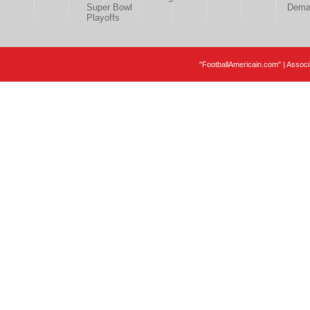
Super Bowl
Deman
Playoffs
"FootballAmericain.com" | Assoc