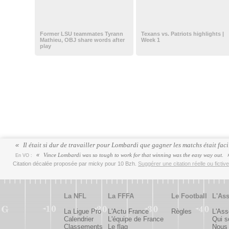
Former LSU teammates Tyrann
Texans vs. Patriots highlights |
Mathieu, OBJ share words after
Week 1
play
Il était si dur de travailler pour Lombardi que gagner les matchs était faci
Vince Lombardi was so tough to work for that winning was the easy way out.
En VO :
Citation décalée proposée par micky pour 10 Bzh.
Suggérer une citation réelle ou fictiv
La NFL
La FFFA
Le Football
L'Ass
La Ligue Pro
L'Actu France
Règles
L'Ass
Calendrier
L'équipe de France
Qui 
Classements
Le flag
Nous 