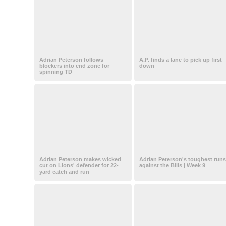
Adrian Peterson follows
A.P. finds a lane to pick up first
blockers into end zone for
down
spinning TD
Adrian Peterson makes wicked
Adrian Peterson's toughest runs
cut on Lions' defender for 22-
against the Bills | Week 9
yard catch and run