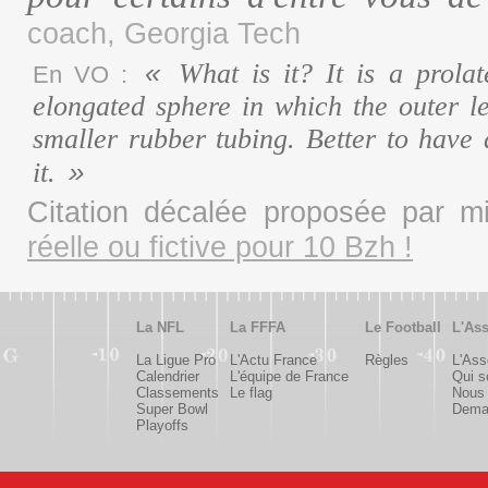
coach, Georgia Tech
What is it? It is a prolat
En VO :
elongated sphere in which the outer l
smaller rubber tubing. Better to have
it.
Citation décalée proposée par 
réelle ou fictive pour 10 Bzh !
La NFL
La FFFA
Le Football
L'Ass
La Ligue Pro
L'Actu France
Règles
L'Ass
Calendrier
L'équipe de France
Qui 
Classements
Le flag
Nous 
Super Bowl
Deman
Playoffs