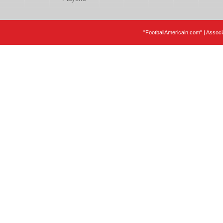
"FootballAmericain.com" | Assoc