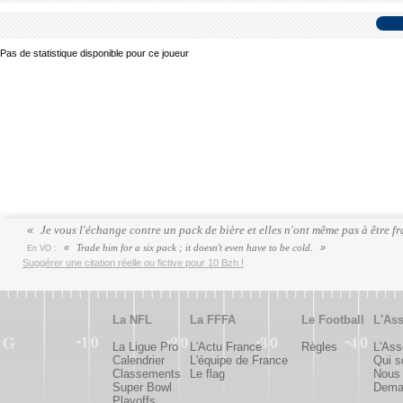
Pas de statistique disponible pour ce joueur
Je vous l'échange contre un pack de bière et elles n'ont même pas à être f
Trade him for a six pack ; it doesn't even have to be cold.
En VO :
Suggérer une citation réelle ou fictive pour 10 Bzh !
La NFL
La FFFA
Le Football
L'Ass
La Ligue Pro
L'Actu France
Règles
L'Ass
Calendrier
L'équipe de France
Qui 
Classements
Le flag
Nous 
Super Bowl
Deman
Playoffs