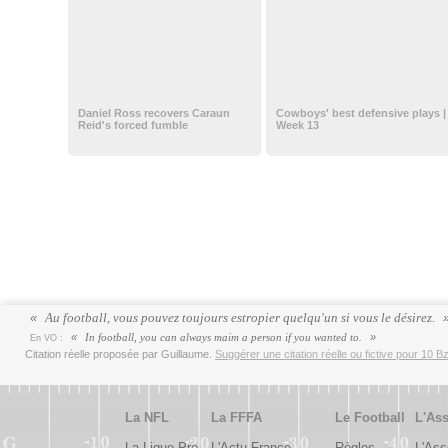
Daniel Ross recovers Caraun
Cowboys' best defensive plays |
Reid's forced fumble
Week 13
Au football, vous pouvez toujours estropier quelqu'un si vous le désirez.
In football, you can always maim a person if you wanted to.
En VO :
Citation réelle proposée par Guillaume.
Suggérer une citation réelle ou fictive pour 10 Bz
La NFL
La FFFA
Le Football
L'Ass
La Ligue Pro
L'Actu France
Règles
L'Ass