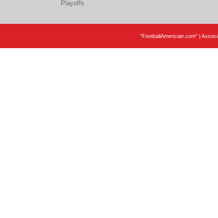
Playoffs
"FootballAmericain.com" | Assoc