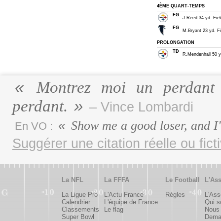
4ÈME QUART-TEMPS
FG
J.Reed 34 yd. Fiel
FG
M.Bryant 23 yd. Fi
PROLONGATION
TD
R.Mendenhall 50 yd.
Montrez moi un perdant m
perdant.
– Vince Lombardi
Show me a good loser, and I'
En VO :
Suggérer une citation réelle ou fict
La NFL
La FFFA
Le Football
L'Ass
La Ligue Pro
L'Actu France
Règles
L'Ass
Calendrier
L'équipe de France
Qui 
Classements
Le flag
Nous 
Super Bowl
Deman