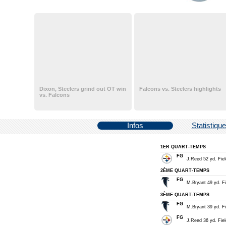
Dixon, Steelers grind out OT win
Falcons vs. Steelers highlights
vs. Falcons
Infos
Statistiqu
1ER QUART-TEMPS
FG
J.Reed 52 yd. Fiel
2ÈME QUART-TEMPS
FG
M.Bryant 49 yd. Fi
3ÈME QUART-TEMPS
FG
M.Bryant 39 yd. Fi
FG
J.Reed 36 yd. Fiel