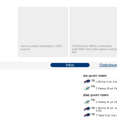
Jarvis Landry highlights | 2017
Tre'Davious White celebrates
season
with Bills fans after game endin
INT
Infos
Statistiqu
1ER QUART-TEMPS
TD
L.McCoy 4 yd. à la
FG
C.Parkey 28 yd. Fie
2ÈME QUART-TEMPS
FG
C.Parkey 41 yd. Fie
TD
L.McCoy 16 yd. su
3:10)
TD
T.Taylor 9 yd. à la