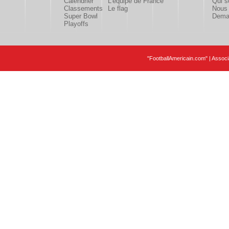
Calendrier
L'équipe de France
Qui 
Classements
Le flag
Nous 
Super Bowl
Deman
Playoffs
"FootballAmericain.com" | Assoc