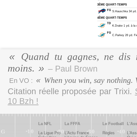
3ÈME QUART-TEMPS
FG
S.Hauschka 34 yd. F
4ÈME QUART-TEMPS
TD
K.Drake 1 yd. à la 
FG
C.Parkey 26 yd. Fie
Quand tu gagnes, ne dis r
moins.
– Paul Brown
When you win, say nothing. 
En VO :
Citation réelle proposée par Trixi.
10 Bzh !
La NFL
La FFFA
Le Football
L'Ass
La Ligue Pro
L'Actu France
Règles
L'Ass