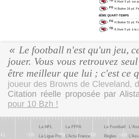
TD
K.Hunt 3 yd. sur p
FG
H.Butker 24 yd. Fie
4ÈME QUART-TEMPS
FG
H.Butker 51 yd. Fie
TD
K.Hunt 5 yd. à la 
Le football n'est qu'un jeu, c
jouer. Vous vous retrouvez seul
être meilleur que lui ; c'est ce 
joueur des Browns de Cleveland, 
Citation réelle proposée par Alist
pour 10 Bzh !
La NFL
La FFFA
Le Football
L'Ass
La Ligue Pro
L'Actu France
Règles
L'Ass