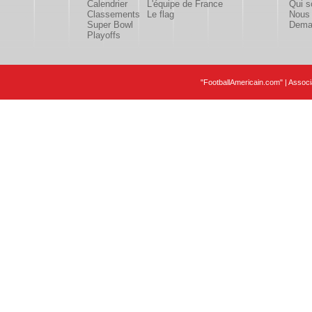
Calendrier
L'équipe de France
Qui 
Classements
Le flag
Nous 
Super Bowl
Deman
Playoffs
"FootballAmericain.com" | Assoc