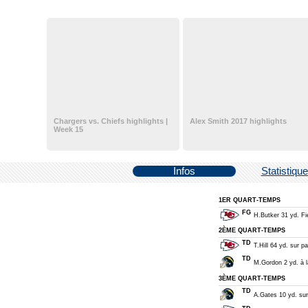
Chargers vs. Chiefs highlights |
Alex Smith 2017 highlights
Week 15
Infos
Statistiqu
1ER QUART-TEMPS
FG
H.Butker 31 yd. Fie
2ÈME QUART-TEMPS
TD
T.Hill 64 yd. sur 
TD
M.Gordon 2 yd. à la
3ÈME QUART-TEMPS
TD
A.Gates 10 yd. sur