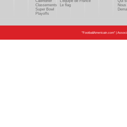
Calendrier
L'équipe de France
Qui 
Classements
Le flag
Nous 
Super Bowl
Deman
Playoffs
"FootballAmericain.com" | Assoc