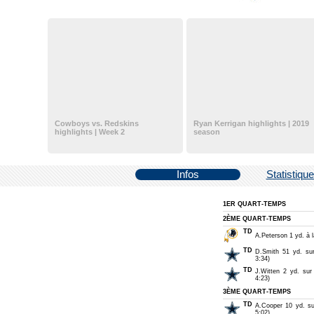
Cowboys vs. Redskins
Ryan Kerrigan highlights | 2019
highlights | Week 2
season
Infos
Statistiqu
1ER QUART-TEMPS
2ÈME QUART-TEMPS
TD
A.Peterson 1 yd. à 
TD
D.Smith 51 yd. sur
3:34)
TD
J.Witten 2 yd. sur
4:23)
3ÈME QUART-TEMPS
TD
A.Cooper 10 yd. su
5:02)