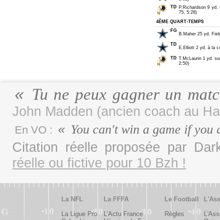
TD
P.Richardson 9 yd.
75, 5:28)
4ÈME QUART-TEMPS
FG
B.Maher 25 yd. Field
TD
E.Elliott 2 yd. à la
TD
T.McLaurin 1 yd. s
2:50)
Tu ne peux gagner un matc
John Madden (ancien coach au Hal
You can't win a game if you 
En VO :
Citation réelle proposée par D
réelle ou fictive pour 10 Bzh !
La NFL
La FFFA
Le Football
L'Ass
La Ligue Pro
L'Actu France
Règles
L'Ass