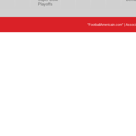
Playoffs
"FootballAmericain.com" | Assoc