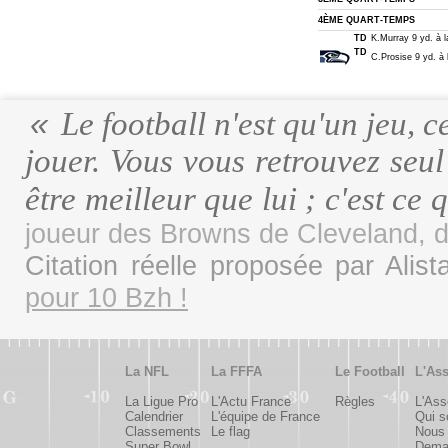
4ÈME QUART-TEMPS
TD
K.Murray 9 yd. à l
TD
C.Prosise 9 yd. à 
Le football n'est qu'un jeu, c
jouer. Vous vous retrouvez seul
être meilleur que lui ; c'est ce 
joueur des Browns de Cleveland, 
Citation réelle proposée par Alist
pour 10 Bzh !
La NFL
La FFFA
Le Football
L'Ass
La Ligue Pro
L'Actu France
Règles
L'Ass
Calendrier
L'équipe de France
Qui 
Classements
Le flag
Nous 
Super Bowl
Deman