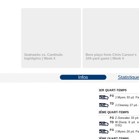
Seahawks vs. Cardinals
Best plays from Chris Carson's
highlights | Week 4
104-yard game | Week 4
Infos
Statistiqu
1ER QUART-TEMPS
FG
J.Myers 33 yd. Fie
TD
J.Clowney 27 yd. s
2ÈME QUART-TEMPS
FG
Z.Gonzalez 33 yd. 
TD
W.Dissly 9 yd. s
3:01)
FG
J.Myers 24 yd. Fie
3ÈME QUART-TEMPS