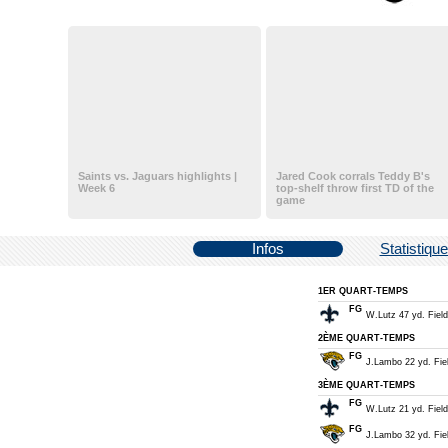
Saints vs. Jaguars highlights |
Jared Cook corrals Teddy B's
Week 6
top-shelf throw first TD of the
game
Infos
Statistiqu
1ER QUART-TEMPS
FG
W.Lutz 47 yd. Field
2ÈME QUART-TEMPS
FG
J.Lambo 22 yd. Fiel
3ÈME QUART-TEMPS
FG
W.Lutz 21 yd. Field
FG
J.Lambo 32 yd. Fiel