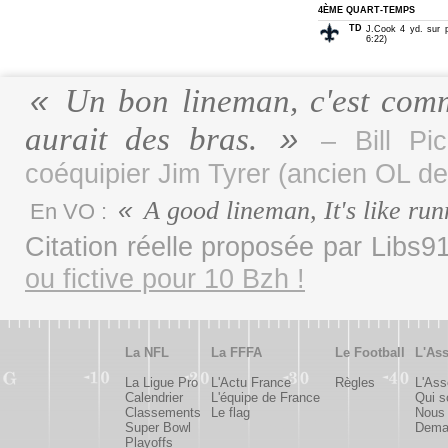
4ÈME QUART-TEMPS
TD
J.Cook 4 yd. sur 
6:22)
Un bon lineman, c'est comm
aurait des bras.
– Bill P
coéquipier Jim Tyrer (ancien OL de
A good lineman, It's like run
En VO :
Citation réelle proposée par Libs
ou fictive pour 10 Bzh !
La NFL
La FFFA
Le Football
L'Ass
La Ligue Pro
L'Actu France
Règles
L'Ass
Calendrier
L'équipe de France
Qui 
Classements
Le flag
Nous 
Super Bowl
Deman
Playoffs