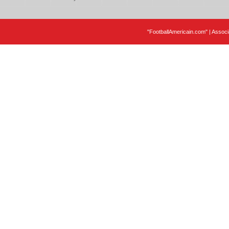
"FootballAmericain.com" | Assoc