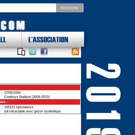
LL
L'ASSOCIATION
 DES LOTS !
ONAL FOOTBALL CONFERENCE
st
Division Nord
as Cowboys
Chicago Bears
York Giants
Detroit Lions
delphia Eagles
Green Bay Packers
ington Redskins
Minnesota Vikings
Sud
Division Ouest
ta Falcons
Arizona Cardinals
ina Panthers
Los Angeles Rams
27/05/2009
Orleans Saints
Cowboys Stadium (2009-2013)
San Francisco 49ers
a Bay Buccaneers
Seattle Seahawks
ues :
105121 spectateurs
toit rétractable avec gazon synthétique