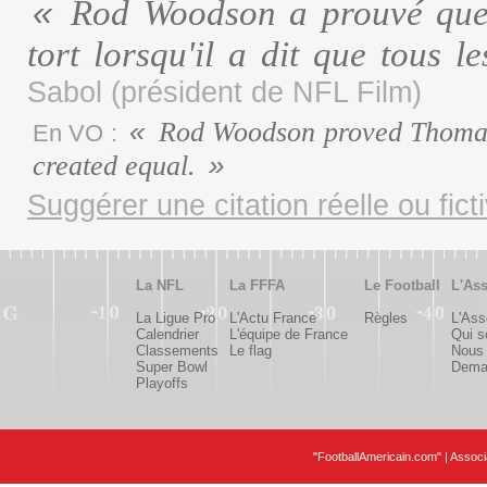
Rod Woodson a prouvé que l
tort lorsqu'il a dit que tous
Sabol (président de NFL Film)
Rod Woodson proved Thomas 
En VO :
created equal.
Suggérer une citation réelle ou fict
La NFL
La FFFA
Le Football
L'Ass
La Ligue Pro
L'Actu France
Règles
L'Ass
Calendrier
L'équipe de France
Qui 
Classements
Le flag
Nous 
Super Bowl
Deman
Playoffs
"FootballAmericain.com" | Assoc