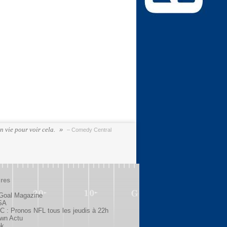
n vie pour voir cela.
– Comedy Central
ires
 Goal Magazine
SA
 : Pronos NFL tous les jeudis à 22h
wn Actu
ok