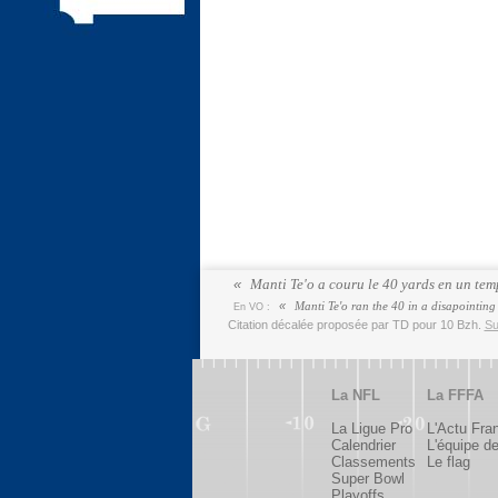
Manti Te'o a couru le 40 yards en un temp
Manti Te'o ran the 40 in a disapointing 
En VO :
Citation décalée proposée par TD pour 10 Bzh.
Su
La NFL
La FFFA
La Ligue Pro
L'Actu Fra
Calendrier
L'équipe d
Classements
Le flag
Super Bowl
Playoffs