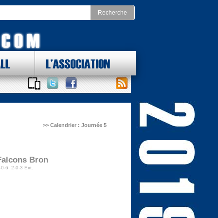
LL
L'ASSOCIATION
 DES LOTS !
ONAL FOOTBALL CONFERENCE
st
Division Nord
as Cowboys
Chicago Bears
York Giants
Detroit Lions
delphia Eagles
Green Bay Packers
>> Calendrier : Journée 5
ington Redskins
Minnesota Vikings
Sud
Division Ouest
ta Falcons
Arizona Cardinals
ina Panthers
Los Angeles Rams
Orleans Saints
San Francisco 49ers
Falcons Bron
a Bay Buccaneers
Seattle Seahawks
-0-6, 2-0-3 Ext.