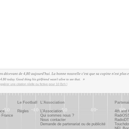
s décevant de 4,80 aujourd'hui. La bonne nouvelle c'est que sa copine n'est plus e
4.80 today. Good thing his girlfriend wasn't alive to see that.
ggérer une citation réelle ou fictive pour 10 Bzh !
Le Football
L'Association
Partena
nce
Règles
L'Association
4th and
e France
Qui sommes nous ?
RadiOS
Nous contacter
RadioDTC
Demande de partenariat ou de publicité
Touchdo
NFL Bo