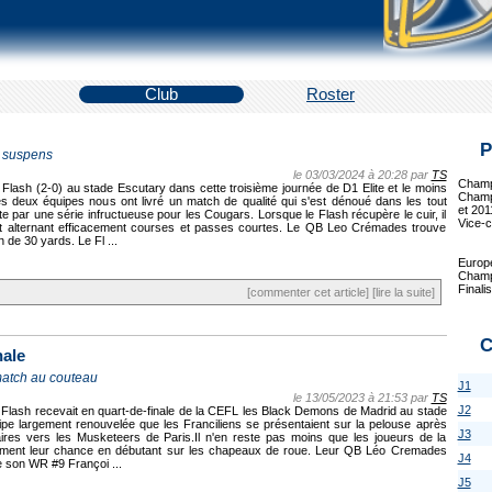
Club
Roster
P
à suspens
le 03/03/2024 à 20:28 par
TS
Champi
 Flash (2-0) au stade Escutary dans cette troisième journée de D1 Elite et le moins
Champ
les deux équipes nous ont livré un match de qualité qui s'est dénoué dans les tout
et 201
e par une série infructueuse pour les Cougars. Lorsque le Flash récupère le cuir, il
Vice-c
 alternant efficacement courses et passes courtes. Le QB Leo Crémades trouve
e 30 yards. Le Fl ...
Europ
Champi
Finali
[commenter cet article]
[lire la suite]
C
nale
match au couteau
J1
le 13/05/2023 à 21:53 par
TS
J2
le Flash recevait en quart-de-finale de la CEFL les Black Demons de Madrid au stade
pe largement renouvelée que les Franciliens se présentaient sur la pelouse après
J3
laires vers les Musketeers de Paris.Il n'en reste pas moins que les joueurs de la
nement leur chance en débutant sur les chapeaux de roue. Leur QB Léo Cremades
J4
ve son WR #9 Françoi ...
J5