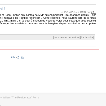
i !
le 23/04/2015 à 18:34 par
PFF
 et Sean Shelton aux postes de MVP du championnat Elite décernés depuis 5 ans
on Française de Football Américain ? Cette réponse, nous l’aurons lors de la finale
e 21 juin... mais d’ici là c’est à chacun de vous de voter pour ceux que vous estimez
tranger.Les conditions de votes sont inchangées depuis la création des trophées
[commenter cet article]
[lire la suite]
>1<
-
2
-
>>
– William "The Refrigerator" Perry