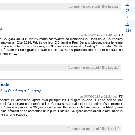
J6
[commenter cet article]
[lire la suite]
J7
J8
J9
sh
J10
le 07/02/2016 à 21:48 par
TS
les Cougars de St-Ouen-l’Aumône recevaient ce dimanche le Flash de la Courneuve
mpionnat Elite 2016. Privés de leur QB titulaire Paul Durand blessé, c'est le jeune
uter la rencontre. Côté Cougars, le QB américain venu de Bowling Green Matt Schilz
er à Tanner Price grand artisan du titre 2015.Les premiers drives sont hésitant de
mmencent ...
[commenter cet article]
[lire la suite]
inale
 Black Panthers à Charlety
le 07/06/2015 à 21:32 par
TS
spectée ce dimanche après-midi puisque les Cougars invaincus cette saison ont
qui n'a pourtant pas démérité.Les Cougars marquaient leur territoire dès le premier
 un TD sur une passe de 20 yards de Tanner Price pour Michael Serre. Le Flash privé
s hésitant et se contentait d'un punt. Puis les Cougars enfonçaient le clou dans la
g sur une passe ...
[commenter cet article]
[lire la suite]