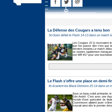
La Défense des Cougars a tenu bon
St-Ouen défait le Flash 14-13 dans un match 
Les Cougars (0-1) recevaient le
que l'on puisse dire c'est que 
derniers instants.Le match début
se montre rapidement menaçant
son WR #17 pour une touchdown d
Le Flash s'offre une place en demi-fi
Ils écartent les Black Demons 25-14 dans un 
Sous un beau soleil printanier, 
Géo André. C'est avec une équi
l'exode d'une quinzaine de titu
Coureneuve allaient jouer crâ
trouvait ainsi dès le premier dri