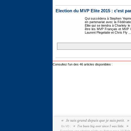
Election du MVP Elite 2015 : c'est part
Qui succédera à Stephen Yepmo
en partenariat avec la Fédérati
Elite qui se tiendra à Charlety l
être les MVP Français et MVP E
Laurent Plegelatte et Chris Fly ...
Consultez l'un des 46 articles disponibles :
Je suis grand depuis que je suis petit.
I've been big ever since I was little.
En VO :