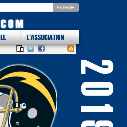
LL
L'ASSOCIATION
 DES LOTS !
ONAL FOOTBALL CONFERENCE
st
Division Nord
as Cowboys
Chicago Bears
York Giants
Detroit Lions
delphia Eagles
Green Bay Packers
ington Redskins
Minnesota Vikings
Sud
Division Ouest
ta Falcons
Arizona Cardinals
ina Panthers
Los Angeles Rams
Orleans Saints
San Francisco 49ers
a Bay Buccaneers
Seattle Seahawks