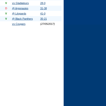
V
vs Gladiateurs
28-0
D
@ Argonautes
31-38
V
@ Léopards
41-0
V
@ Black Panthers
35-21
vs Cougars
(27/05/2017)