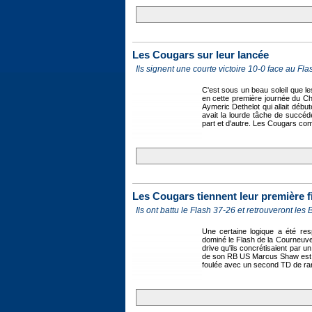
Les Cougars sur leur lancée
Ils signent une courte victoire 10-0 face au Fla
C'est sous un beau soleil que 
en cette première journée du Cha
Aymeric Dethelot qui allait déb
avait la lourde tâche de succéd
part et d'autre. Les Cougars co
Les Cougars tiennent leur première f
Ils ont battu le Flash 37-26 et retrouveront les
Une certaine logique a été re
dominé le Flash de la Courneuve 
drive qu'ils concrétisaient par
de son RB US Marcus Shaw est plu
foulée avec un second TD de ran