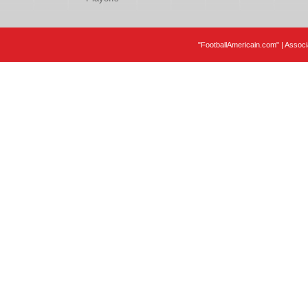
"FootballAmericain.com" | Assoc