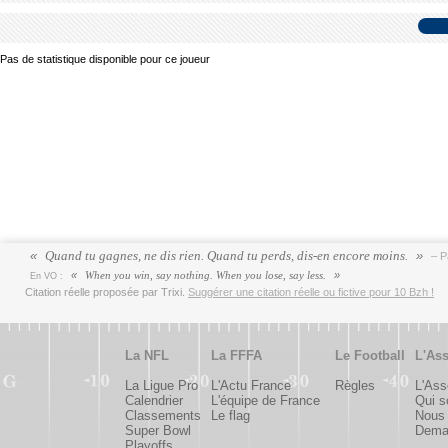
Pas de statistique disponible pour ce joueur
Quand tu gagnes, ne dis rien. Quand tu perds, dis-en encore moins.
– P
When you win, say nothing. When you lose, say less.
En VO :
Citation réelle proposée par Trixi.
Suggérer une citation réelle ou fictive pour 10 Bzh !
La NFL
La FFFA
Le Football
L'Ass
La Ligue Pro
L'Actu France
Règles
L'Ass
Calendrier
L'équipe de France
Qui 
Classements
Le flag
Nous 
Super Bowl
Deman
Playoffs