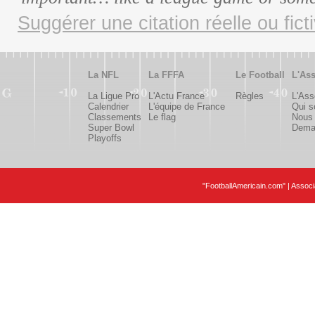
Suggérer une citation réelle ou fict
La NFL
La FFFA
Le Football
L'Ass
La Ligue Pro
L'Actu France
Règles
L'Ass
Calendrier
L'équipe de France
Qui 
Classements
Le flag
Nous 
Super Bowl
Deman
Playoffs
"FootballAmericain.com" | Assoc