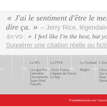
J'ai le sentiment d'être le m
dire ça.
– Jerry Rice, légenda
I feel like I'm the best, but 
En VO :
Suggérer une citation réelle ou fict
La NFL
La FFFA
Le Football
L'Ass
La Ligue Pro
L'Actu France
Règles
L'Ass
Calendrier
L'équipe de France
Qui 
Classements
Le flag
Nous 
Super Bowl
Deman
Playoffs
"FootballAmericain.com" | Assoc