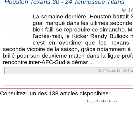
Houston Texans 30 - 24 Tennessee Titans
le 1
La semaine dernière, Houston battait 
goal marqué dans les ultimes seconde
bien failli se reproduire ce dimanche. M
l'après-midi, le Kicker Randy Bullock 
c'est en overtime que les Texans s
seconde victoire de la saison, grâce notamment à
brillé pour son deuxième match dans la ligue prof
rencontre inter-AFC-Sud a démar ...
[lié à Texans
30
- 24 Tit
Consultez l'un des 138 articles disponibles :
1
-
...
-
7
-
>8<
-
9
-
>>