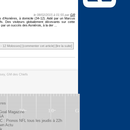
le 08/02/2015 à 01:55 par
GR
s d'Asnières, à domicile (34-12). Aidé par un Marcus
s. Des visiteurs globalement décevants sur cette
 par un succès des Asniérois, à la der ...
- 12 Molosses]
[commenter cet article]
[lire la suite]
sey, GM des Chiefs
ires
 Goal Magazine
SA
 : Pronos NFL tous les jeudis à 22h
wn Actu
ok