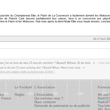
e journée du Championnat Elite, le Flash de La Courneuve a facilement dominé les Molosse
 de Patrick Cark lancent parfaitement leur saison, face à un concurrent aux playoff
entre le Flash et les Molosses. Huit mois après la demi-finale Elite sous haute tension, conclue
[lié à Flash
34
e j'ai eu lors de mes 25 ans de carrière ? Russell Wilson. Et de loin.
– John Dor
ad in the last 25 years of doing this ? Russell Wilson. Wasn't even close.
rer une citation réelle ou fictive pour 10 Bzh !
Le Football
L'Association
Partena
nce
Règles
L'Association
4th and
e France
Qui sommes nous ?
RadiOS
Nous contacter
RadioDTC
Demande de partenariat ou de publicité
Touchdo
NFL Bo