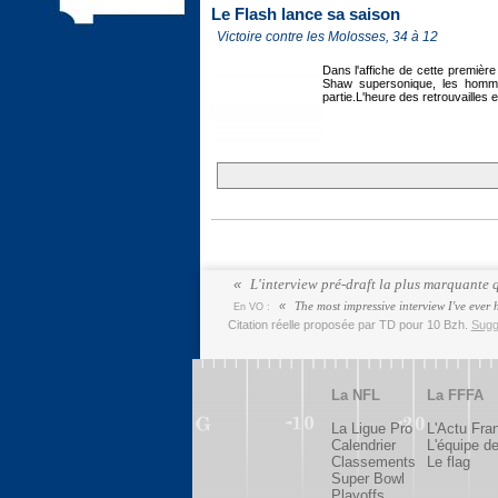
Le Flash lance sa saison
Victoire contre les Molosses, 34 à 12
Dans l'affiche de cette premièr
Shaw supersonique, les hommes
partie.L'heure des retrouvailles 
L'interview pré-draft la plus marquante qu
The most impressive interview I've ever h
En VO :
Citation réelle proposée par TD pour 10 Bzh.
Suggé
La NFL
La FFFA
La Ligue Pro
L'Actu Fra
Calendrier
L'équipe d
Classements
Le flag
Super Bowl
Playoffs