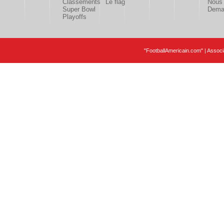
Classements
Le flag
Nous 
Super Bowl
Deman
Playoffs
"FootballAmericain.com" | Assoc