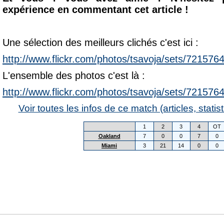
expérience en commentant cet article !
Une sélection des meilleurs clichés c'est ici :
http://www.flickr.com/photos/tsavoja/sets/72157
L'ensemble des photos c'est là :
http://www.flickr.com/photos/tsavoja/sets/72157
Voir toutes les infos de ce match (articles, statist
1
2
3
4
OT
Oakland
7
0
0
7
0
Miami
3
21
14
0
0