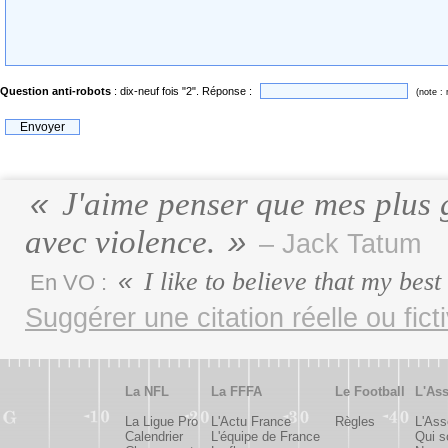
Question anti-robots
: dix-neuf fois "2". Réponse :
(note :
J'aime penser que mes plus gr
avec violence.
– Jack Tatum
I like to believe that my best
En VO :
Suggérer une citation réelle ou fict
La NFL
La FFFA
Le Football
L'Ass
La Ligue Pro
L'Actu France
Règles
L'Ass
Calendrier
L'équipe de France
Qui 