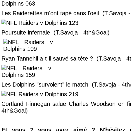
Les Raiderettes m'ont tapé dans l'oeil (T.Savoja 
Poursuite infernale (T.Savoja - 4th&Goal)
Ryan Tannehil a-t-il sauvé sa tête ? (T.Savoja - 
Les Dolphins "survolent" le match (T.Savoja - 4t
Cortland Finnegan salue Charles Woodson en f
4th&Goal)
Et vous ? vous avez aimé ? N'hésitez p