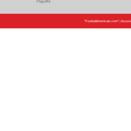
Playoffs
"FootballAmericain.com" | Assoc