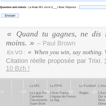
Question anti-robots
: La finale NFL est le S___r Bowl. Réponse :
Quand tu gagnes, ne dis r
moins.
– Paul Brown
When you win, say nothing. 
En VO :
Citation réelle proposée par Trixi.
10 Bzh !
La NFL
La FFFA
Le Football
L'Ass
La Ligue Pro
L'Actu France
Règles
L'Ass
Calendrier
L'équipe de France
Qui 
Classements
Le flag
Nous 
Super Bowl
Deman