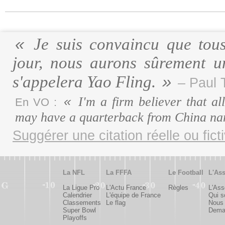
Je suis convaincu que tous
jour, nous aurons sûrement u
s'appelera Yao Fling.
– Paul 
I'm a firm believer that al
En VO :
may have a quarterback from China na
Suggérer une citation réelle ou fict
La NFL
La FFFA
Le Football
L'Ass
La Ligue Pro
L'Actu France
Règles
L'Ass
Calendrier
L'équipe de France
Qui 
Classements
Le flag
Nous 
Super Bowl
Deman
Playoffs