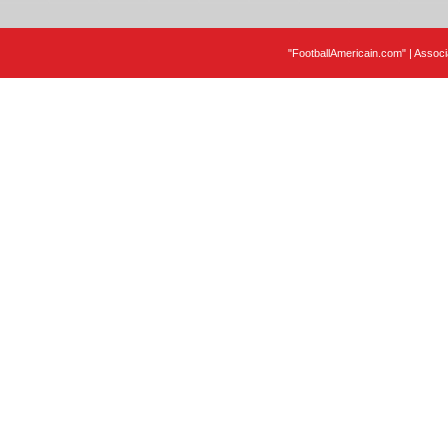
"FootballAmericain.com" | Assoc