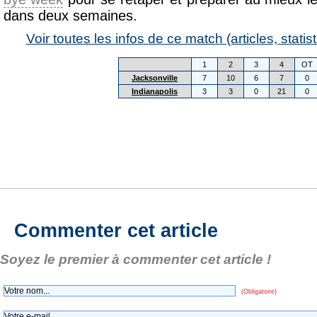
dans deux semaines.
Voir toutes les infos de ce match (articles, statist
1
2
3
4
OT
Jacksonville
7
10
6
7
0
Indianapolis
3
3
0
21
0
Commenter cet article
Soyez le premier à commenter cet article !
(Obligatoire)