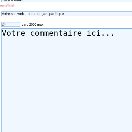
non affiché)
car / 2000 max.