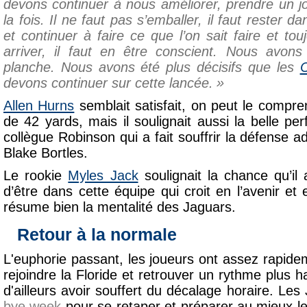
devons continuer à nous améliorer, prendre un jo
la fois. Il ne faut pas s’emballer, il faut rester 
et continuer à faire ce que l’on sait faire et tou
arriver, il faut en être conscient. Nous avon
planche. Nous avons été plus décisifs que les
C
devons continuer sur cette lancée.
Allen Hurns
semblait satisfait, on peut le compr
de 42 yards, mais il soulignait aussi la belle p
collègue Robinson qui a fait souffrir la défense 
Blake Bortles.
Le rookie
Myles Jack
soulignait la chance qu’il 
d’être dans cette équipe qui croit en l’avenir et 
résume bien la mentalité des Jaguars.
Retour à la normale
L'euphorie passant, les joueurs ont assez rapide
rejoindre la Floride et retrouver un rythme plus h
d'ailleurs avoir souffert du décalage horaire. Les 
bye week
pour se retaper et préparer au mieux l