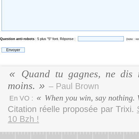
Question anti-robots
: 5 plus "5" font. Réponse :
(note : re
Quand tu gagnes, ne dis r
moins.
– Paul Brown
When you win, say nothing. 
En VO :
Citation réelle proposée par Trixi.
10 Bzh !