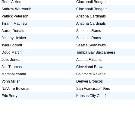
Geno Atkins
Cincinnati Bengals
Andrew Whitworth
Cincinnati Bengals
Patrick Peterson
Arizona Cardinals
Tyrann Mathieu
Arizona Cardinals
Aaron Donald
St. Louis Rams
Johnny Hekker
St. Louis Rams
Tyler Lockett
Seattle Seahawks
Doug Martin
Tampa Bay Buccaneers
Julio Jones
Atlanta Falcons
Joe Thomas
Cleveland Browns
Marshal Yanda
Baltimore Ravens
Vonn Miller
Denver Broncos
NaVorro Bowman
San Francisco 49ers
Eric Berry
Kansas City Chiefs