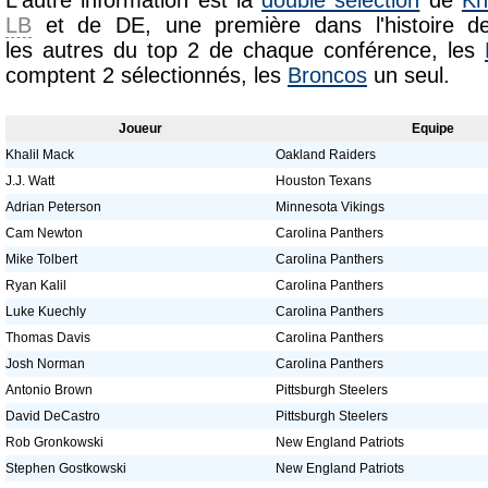
L'autre information est la
double sélection
de
Kh
LB
et de DE, une première dans l'histoire de 
les autres du top 2 de chaque conférence, les
comptent 2 sélectionnés, les
Broncos
un seul.
Joueur
Equipe
Khalil Mack
Oakland Raiders
J.J. Watt
Houston Texans
Adrian Peterson
Minnesota Vikings
Cam Newton
Carolina Panthers
Mike Tolbert
Carolina Panthers
Ryan Kalil
Carolina Panthers
Luke Kuechly
Carolina Panthers
Thomas Davis
Carolina Panthers
Josh Norman
Carolina Panthers
Antonio Brown
Pittsburgh Steelers
David DeCastro
Pittsburgh Steelers
Rob Gronkowski
New England Patriots
Stephen Gostkowski
New England Patriots