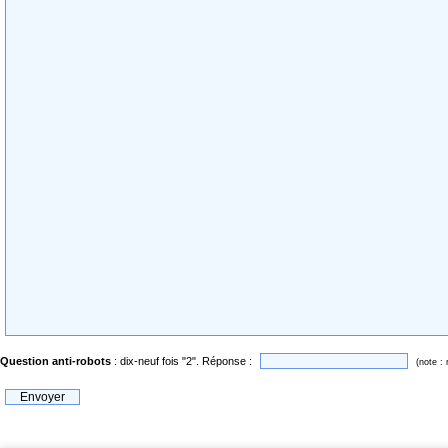
Question anti-robots
: dix-neuf fois "2". Réponse :
(note :