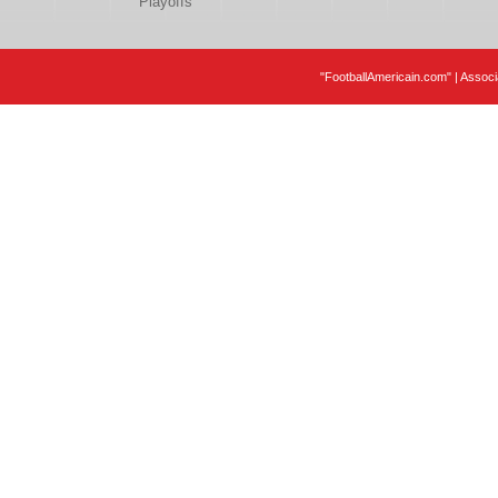
Playoffs
"FootballAmericain.com" | Assoc