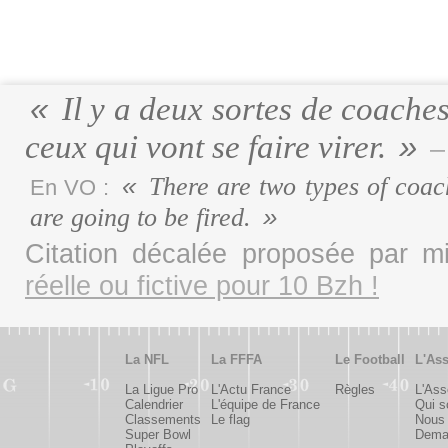
Il y a deux sortes de coaches,
ceux qui vont se faire virer.
–
There are two types of coach
En VO :
are going to be fired.
Citation décalée proposée par 
réelle ou fictive pour 10 Bzh !
La NFL
La FFFA
Le Football
L'Ass
La Ligue Pro
L'Actu France
Règles
L'Ass
Calendrier
L'équipe de France
Qui 
Classements
Le flag
Nous 
Super Bowl
Deman