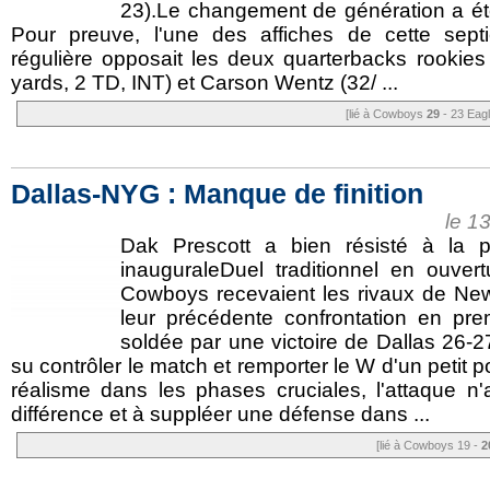
23).Le changement de génération a ét
Pour preuve, l'une des affiches de cette sep
régulière opposait les deux quarterbacks rookies
yards, 2 TD, INT) et Carson Wentz (32/ ...
[lié à Cowboys
29
- 23 Eag
Dallas-NYG : Manque de finition
le 1
Dak Prescott a bien résisté à la 
inauguraleDuel traditionnel en ouve
Cowboys recevaient les rivaux de N
leur précédente confrontation en prem
soldée par une victoire de Dallas 26-2
su contrôler le match et remporter le W d'un petit 
réalisme dans les phases cruciales, l'attaque n'
différence et à suppléer une défense dans ...
[lié à Cowboys 19 -
2