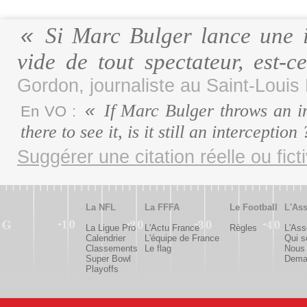
Si Marc Bulger lance une i
vide de tout spectateur, est-
Gordon, journaliste au Saint-Louis
If Marc Bulger throws an in
En VO :
there to see it, is it still an interception
Suggérer une citation réelle ou fict
La NFL
La FFFA
Le Football
L'Ass
La Ligue Pro
L'Actu France
Règles
L'Ass
Calendrier
L'équipe de France
Qui 
Classements
Le flag
Nous 
Super Bowl
Deman
Playoffs