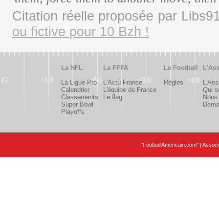
Citation réelle proposée par Libs
ou fictive pour 10 Bzh !
La NFL
La FFFA
Le Football
L'Ass
La Ligue Pro
L'Actu France
Règles
L'Ass
Calendrier
L'équipe de France
Qui 
Classements
Le flag
Nous 
Super Bowl
Deman
Playoffs
"FootballAmericain.com" | Assoc