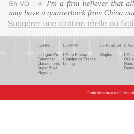
I'm a firm believer that al
En VO :
may have a quarterback from China na
Suggérer une citation réelle ou fict
La NFL
La FFFA
Le Football
L'Ass
La Ligue Pro
L'Actu France
Règles
L'Ass
Calendrier
L'équipe de France
Qui 
Classements
Le flag
Nous 
Super Bowl
Deman
Playoffs
"FootballAmericain.com" | Assoc