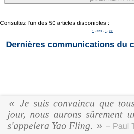
[lié à Black Panthers
37
- 27 M
Consultez l'un des 50 articles disponibles :
1
-
>2<
-
3
-
>>
Dernières communications du c
Je suis convaincu que tous
jour, nous aurons sûrement u
s'appelera Yao Fling.
– Paul 