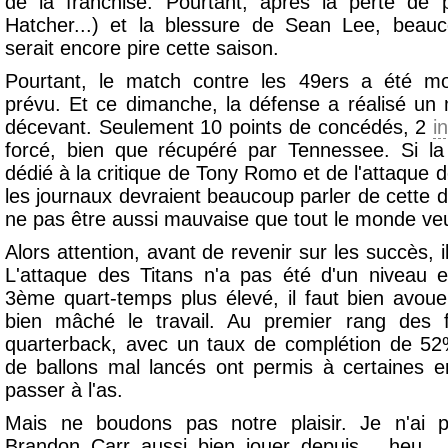
de la franchise. Pourtant, après la perte de 
Hatcher...) et la blessure de Sean Lee, beau
serait encore pire cette saison.
Pourtant, le match contre les 49ers a été mo
prévu. Et ce dimanche, la défense a réalisé un m
décevant. Seulement 10 points de concédés, 2
i
forcé, bien que récupéré par Tennessee. Si l
dédié à la critique de Tony Romo et de l'attaque 
les journaux devraient beaucoup parler de cette 
ne pas être aussi mauvaise que tout le monde veut
Alors attention, avant de revenir sur les succès, il
L'attaque des Titans n'a pas été d'un niveau e
3ème quart-temps plus élevé, il faut bien avouer
bien mâché le travail. Au premier rang des f
quarterback, avec un taux de complétion de 5
de ballons mal lancés ont permis à certaines e
passer à l'as.
Mais ne boudons pas notre plaisir. Je n'ai 
Brandon Carr aussi bien jouer depuis... heu...