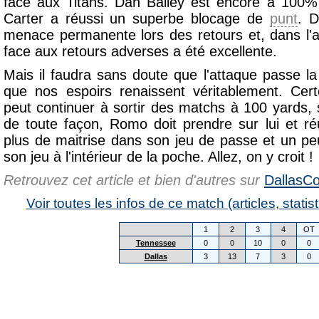
face aux Titans. Dan Bailey est encore à 100
Carter a réussi un superbe blocage de
punt
. D
menace permanente lors des retours et, dans l'a
face aux retours adverses a été excellente.
Mais il faudra sans doute que l'attaque passe la
que nos espoirs renaissent véritablement. Ce
peut continuer à sortir des matchs à 100 yards, 
de toute façon, Romo doit prendre sur lui et r
plus de maitrise dans son jeu de passe et un p
son jeu à l'intérieur de la poche. Allez, on y croit !
Retrouvez cet article et bien d'autres sur
DallasCo
Voir toutes les infos de ce match (articles, statist
1
2
3
4
OT
Tennessee
0
0
10
0
0
Dallas
3
13
7
3
0