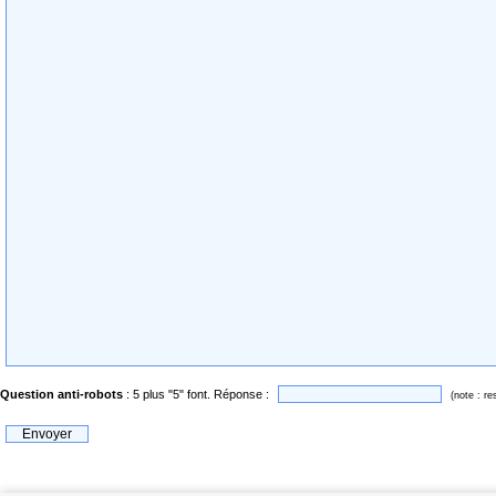
Question anti-robots
: 5 plus "5" font. Réponse :
(note : re