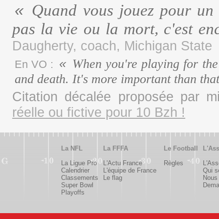
Quand vous jouez pour un T
pas la vie ou la mort, c'est e
Daugherty, coach, Michigan State
When you're playing for the 
En VO :
and death. It's more important than tha
Citation décalée proposée par 
réelle ou fictive pour 10 Bzh !
La NFL
La FFFA
Le Football
L'Ass
La Ligue Pro
L'Actu France
Règles
L'Ass
Calendrier
L'équipe de France
Qui 
Classements
Le flag
Nous 
Super Bowl
Deman
Playoffs