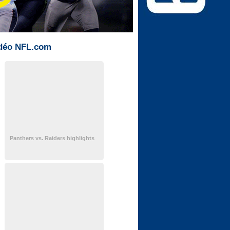
déo NFL.com
Panthers vs. Raiders highlights