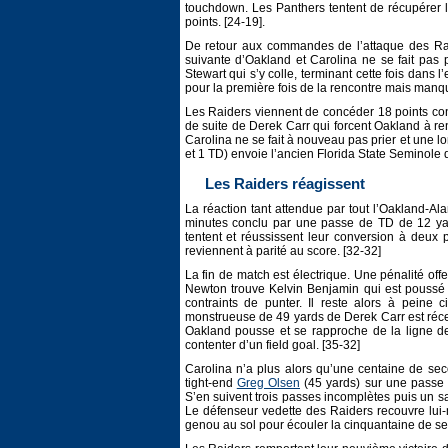
touchdown. Les Panthers tentent de récupérer 
points. [24-19].
De retour aux commandes de l’attaque des Raid
suivante d’Oakland et Carolina ne se fait pas
Stewart qui s’y colle, terminant cette fois dans
pour la première fois de la rencontre mais manq
Les Raiders viennent de concéder 18 points con
de suite de Derek Carr qui forcent Oakland à re
Carolina ne se fait à nouveau pas prier et un
et 1 TD) envoie l’ancien Florida State Seminole d
Les Raiders réagissent
La réaction tant attendue par tout l’Oakland-A
minutes conclu par une passe de TD de 12 y
tentent et réussissent leur conversion à deux 
reviennent à parité au score. [32-32]
La fin de match est électrique. Une pénalité offe
Newton trouve Kelvin Benjamin qui est poussé 
contraints de punter. Il reste alors à peine 
monstrueuse de 49 yards de Derek Carr est ré
Oakland pousse et se rapproche de la ligne de
contenter d’un field goal. [35-32]
Carolina n’a plus alors qu’une centaine de se
tight-end
Greg Olsen
(45 yards) sur une passe
S’en suivent trois passes incomplètes puis un s
Le défenseur vedette des Raiders recouvre lu
genou au sol pour écouler la cinquantaine de se