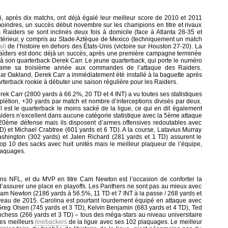
i, après dix matchs, ont déjà égalé leur meilleur score de 2010 et 2011
s moindres, un succès début novembre sur les champions en titre et rivaux
es Raiders se sont inclinés deux fois à domicile (face à Atlanta 28-35 et
extérieur, y compris au Stade Aztèque de Mexico (techniquement un match
ll
de l’histoire en dehors des États-Unis (victoire sur Houston 27-20). La
Raiders est donc déjà un succès, après une première campagne terminée
e à son quarterback Derek Carr. Le jeune quarterback, qui porte le numéro
ame sa troisième année aux commandes de l’attaque des Raiders.
ar Oakland, Derek Carr a immédiatement été installé à la baguette après
rterback rookie à débuter une saison régulière pour les Raiders.
k Carr (2800 yards à 66.2%, 20 TD et 4 INT) a vu toutes ses statistiques
létion, +30 yards par match et nombre d’interceptions divisés par deux.
il est le quarterback le moins sacké de la ligue, ce qui en dit également
Raiders n’excellent dans aucune catégorie statistique avec la 5ème attaque
20ème défense mais ils disposent d’armes offensives redoutables avec
) et Michael Crabtree (601 yards et 6 TD). A la course, Latavius Murray
shington (302 yards) et Jalen Richard (281 yards et 1 TD) assurent le
op 10 des sacks avec huit unités mais le meilleur plaqueur de l’équipe,
laquages.
ons NFL, et du MVP en titre Cam Newton est l’occasion de conforter la
d’assurer une place en playoffs. Les Panthers ne sont pas au mieux avec
Cam Newton (2186 yards à 56.5%, 11 TD et 7 INT à la passe / 268 yards et
iveau de 2015. Carolina est pourtant lourdement équipé en attaque avec
Greg Olsen (745 yards et 3 TD), Kelvin Benjamin (683 yards et 4 TD), Ted
chess (266 yards et 3 TD) – tous des méga-stars au niveau universitaire
des meilleurs
linebackers
de la ligue avec ses 102 plaquages. Le meilleur