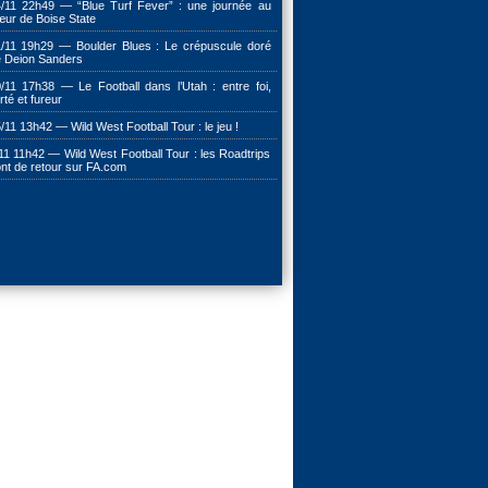
/11 22h49 — “Blue Turf Fever” : une journée au
ur de Boise State
/11 19h29 — Boulder Blues : Le crépuscule doré
 Deion Sanders
/11 17h38 — Le Football dans l’Utah : entre foi,
erté et fureur
/11 13h42 — Wild West Football Tour : le jeu !
11 11h42 — Wild West Football Tour : les Roadtrips
nt de retour sur FA.com