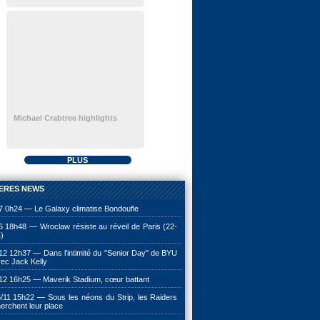
Michael Crabtree highlights
PLUS
ERES NEWS
7 0h24 — Le Galaxy climatise Bondoufle
6 18h48 — Wroclaw résiste au réveil de Paris (22-
)
12 12h37 — Dans l'intimité du "Senior Day" de BYU
ec Jack Kelly
12 16h25 — Maverik Stadium, cœur battant
/11 15h22 — Sous les néons du Strip, les Raiders
erchent leur place