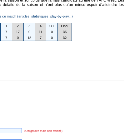
e la saison et sont plus que jamais candidats au titre de l’AFC West. Les
 défaite de la saison et n’ont plus qu’un mince espoir d’atteindre les
e ce match (articles, statistiques, play-by-play...)
1
2
3
4
OT
Final
7
17
0
11
0
35
7
0
18
7
0
32
(Obligatoire mais non affiché)