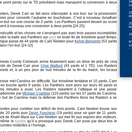
24
le point perdu sur le TD précédent mais manquent la conversion à deux
cœ
21
ers, Derek Carr se fait alors intercepter à son tour sur la possession
de
 prier pour convertir l’aubaine en touchdown. C’est à nouveau Jonathan
 l’en-but sur une course de 3 yards. Les Panthers passent devant au score
20
uent à nouveau une conversion à deux points [24-25].
fi
sécutifs et les choses ne s’arrangent pas avec trois passes incomplètes
15
ndre la balle aux Panthers sur
punt
en toute fin de troisième quart temps.
e longue passe de 44 yards de Cam Newton pour
Kelvin Benjamin
(53 yards
8/
so
ans l’en-but. [24-32]
lameda County Coliseum arrive finalement avec un drive de près de cinq
ards de Derek Carr pour
Clive Walford
(43 yards et 1 TD). Les Raiders
points et, à un peu plus de huit minutes de la fin du match, les locaux
nsive met Carolina en difficulté. Sur troisième tentative et 10 yards, Cam
en touche après 9 yards. Les Panthers sont alors sur leurs 40 yards et
cinq minutes à jouer. Les Raiders repartent à l’attaque et une passe
ceptionnée par
Michael Crabtree
(110 yards) sur les 37 yards de Carolina.
 but de Carolina mais la défense des Panthers force les Raiders à se
condes pour combler son déficit de trois points. Cam Newton trouve son
 de 20 yards puis
Devin Funchess
(19 yards) pour un gain de 11 yards.
ack de Khalil Mack sur Cam Newton qui met fin aux espoirs des visiteurs.
i-même le
fumble
qu’il a provoqué puis Derek Carr pose par deux fois le
condes restantes à l’horloge.