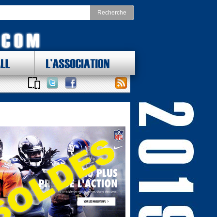
LL
L'ASSOCIATION
 DES LOTS !
ONAL FOOTBALL CONFERENCE
st
Division Nord
as Cowboys
Chicago Bears
York Giants
Detroit Lions
delphia Eagles
Green Bay Packers
ington Redskins
Minnesota Vikings
Sud
Division Ouest
ta Falcons
Arizona Cardinals
ina Panthers
Los Angeles Rams
Orleans Saints
San Francisco 49ers
a Bay Buccaneers
Seattle Seahawks