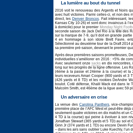
La lumière au bout du tunnel
2016 voit le renouveau des Argents et Noirs qu
avec huit victoires. Parmi celles-ci, et non de
direct, les
Denver Broncos
. Fait intéressant, l
Kansas City 10-26) et sont donc invaincus à l’
à domicile) pour le premier
Monday Night Footba
seconde saison de Jack Del Rio à la tête des 
sur la marque de 7-9, qu’il doit en grande parti
4 en hommage à son idole Brett Favre, ent
Sélectionné au deuxième tour de la Draft 2014 p
sa première pré-saison, devenant le premier qua
Après deux premières saisons prometteuses, Dere
individuelles s’améliorer en 2016 : +5% de comp
Avec seulement onze
sacks
en dix rencontres, 
long sur les progrès de la ligne offensive. Les 
(4ème à la passe et 24ème à la course) et la 
leurs receveurs Amari Cooper (900 yards et 3 TD
(426 yards et 8 TD) et les rookies DeAndre Wa
boulot. Coté défense, Khalil Mack est dans le T
Malcolm Smith, est 46ème de la ligue avec 59 p
Un adversaire en crise
La venue des
Carolina Panthers
, vice-champi
première place de l’AFC West et peut-être déjà 
seulement quatre victoires en dix matchs et un 
4 TD à la course) qui peine à évoluer à son n
Jonathan Stewart (365 yards et 5 TD) au sol et 
Ginn Jr (374 yards et 1 TD) ou encore Devin Fun
– dans les airs sans oublier Luke Kuechly, l’un 