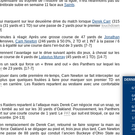
ipiendaire du trophée de l’histoire de la ligue, n’est néanmoins pas du
érébrale subie en semaine 11 face aux
Saints
.
ui marquent sur leur deuxième drive du match lorsque
Derek Carr
(315
ts (31 yards et 1 TD) sur une passe de 2 yards pour le premier
touchdown
]
 minutes à réagir. Après une grosse course de 47 yards de
Jonathan
fensives,
Cam Newton
(246 yards à 50.0%, 2 TD et 1 INT à la passe / 6
 à égalité sur une course dans l’en-but de 3 yards. [7-7]
ennent l’avantage sur le drive suivant après dix jeux, à cheval sur les
ne course de 4 yards de
Latavius Murray
(45 yards et 1 TD). [14-7]
s un sack qui force un « three and out » des Panthers sur lequel les
al
de 23 yards. [17-7]
 jouer dans cette première mi-temps, Cam Newton se fait intercepter sur
DERNI
plus que quelques foulées à faire pour marquer son premier TD en
on
en carrière. Les Raiders repartent au vestiaire avec une confortable
6/
6/
14
Raiders repartent à l’attaque mais Derek Carr négocie mal un snap, se
6/
on tombé au sol sur les 30 yards d’Oakland. Poussivement, les Panthers
av
t sur une courte course de 1 yard. Le
PAT
qui suit est bloqué, ce qui ne
contre. [24-13].
1/
en remplacement de Derek Carr, retourné se faire soigner la main au
25
a force Oakland à se dégager au pied et, trois jeux plus tard, Cam Newton
ch
ne passe de 88 yards qui conduit l’ancien Buckeye d’Ohio State au