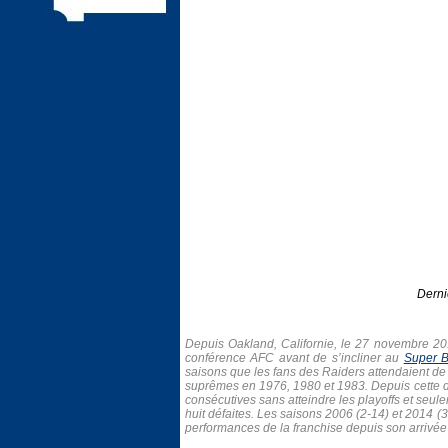
Derni
Depuis Oakland, Californie, le 27 novembre 2
conférence AFC avant de s’incliner au
Super 
saisons que les fans des Raiders attendaient de 
suprêmes en 1976, 1980 et 1983. Depuis cette der
consécutives sans atteindre les playoffs et seul
huit défaites. Les saisons 2006 (2-14) et 2014 
performances de la franchise depuis son arrivé