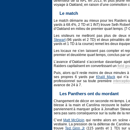
défenseur de la NFL en 2013, et plus jeune réc
voyage à Oakland, en raison d’une commotion c
Le match
Le match démarre au mieux pour les Raiders q
yards à 68.4%, 2 TD et 1 INT) trouve Seth Rober
d’Oakland en milieu de premier quart temps. [7-0
Les visiteurs ne mettront pas plus de deux
Stewart
(96 yards et 2 TD) et deux pénalités dé
yards et 1 TD à la course) remet les deux équipes
Les locaux ne s’en laissent pas compter et repr
premier et deuxième quart temps, conclus par u
L’avance d’Oakland s’accentue davantage aprè
Raiders capitalisent en convertissant un
field go
Puis, alors qu’il reste moins de deux minutes à
ses propres 6 yards par
Khalil Mack
qui n’a 
professionnel sur sa toute première
intercepti
avance de 24 à 7.
Les Panthers ont du mordant
Changement de décor en seconde mi-temps. Les 
blesse à la main et Carolina recouvre le ball
parviennent à marquer grâce à Jonathan Stewar
sera pas sans conséquence sur la suite de la ren
C’est
Matt McGloin
qui rentre alors en scène 
vestiaire. La pression de la défense de Carolin
trouve
Ted Ginn Jr
(115 yards et 1 TD) sur u