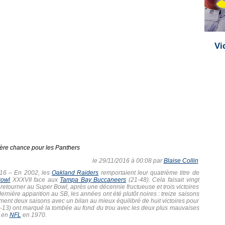
Vi
ère chance pour les Panthers
le 29/11/2016 à 00:08 par
Blaise Collin
016
– En 2002, les
Oakland Raiders
remportaient leur quatrième titre de
Bowl
XXXVII face aux
Tampa Bay Buccaneers
(21-48). Cela faisait vingt
retourner au Super Bowl, après une décennie fructueuse et trois victoires
nière apparition au SB, les années ont été plutôt noires : treize saisons
ement deux saisons avec un bilan au mieux équilibré de huit victoires pour
(3-13) ont marqué la tombée au fond du trou avec les deux plus mauvaises
e en
NFL
en 1970.