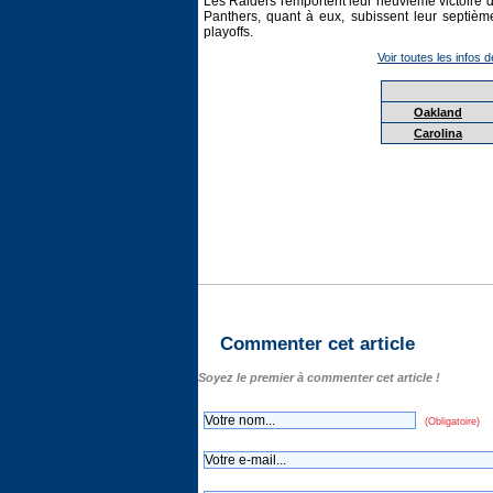
Les Raiders remportent leur neuvième victoire d
Panthers, quant à eux, subissent leur septième
playoffs.
Voir toutes les infos d
Oakland
Carolina
Commenter cet article
Soyez le premier à commenter cet article !
(Obligatoire)