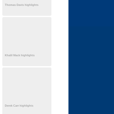
Thomas Davis highlights
Khalil Mack highlights
Derek Carr highlights