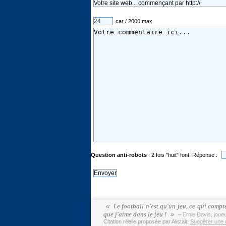
car / 2000 max.
Question anti-robots
: 2 fois "huit" font. Réponse :
Le football n'est qu'un jeu, ce qui compte
que j'aime dans le jeu !
– Ernie Davis, jou
Citation réelle proposée par Alistair.
Suggérer une ci