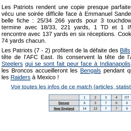
Les Patriots rendent une copie presque parfait
vécu une soirée difficile face à Emmanuel Sand
belle fiche : 25/34 266 yards pour 3 touchdow
termine avec 18/33, 221 yards, 1 TD et 1 I
rencontre avec 137 yards en six réceptions. Coo
74 yards chacun.
Les Patriots (7 - 2) profitent de la défaite des
Bills
tête de l'AFC East. Ils conservent la tête de
Steelers
qui se sont fait peur face à Indianapolis
les Broncos accueilleront les
Bengals
pendant qu
les
Raiders
à Mexico !
Voir toutes les infos de ce match (articles, statist
1
2
3
4
OT
Denver
6
3
7
0
0
New England
14
13
7
7
0