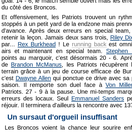
goal. 14 - 6, le match semble ouvert mais les err
du côté des Broncos.
Et offensivement, les Patriots trouvent un rythm
stoppés à un petit yard de la endzone mais prenn
d'avance. Après deux erreurs en special team
retenir la leçon. Jamais deux sans trois,
Riley Di
par...
Rex Burkhead
! Le
running back
est omnip
airs et maintenant en special team.
Stephen 
points au marquoir, c'est désormais 20 - 6. Apr
de
Brandon McManus
, les Patriots récupèrent 
terrain grâce à un jeu de course efficace de B
c'est
Dwayne Allen
qui ponctue ce drive avec sa 
saison. Il remporte son duel face à
Von Mille
Patriots. 27 - 9 à la pause. Une mi-temps mar
erreurs des locaux. Seul
Emmanuel Sanders
pe
réjouir. Il terminera d'ailleurs la rencontre avec 1
Un sursaut d'orgueil insuffisant
Les Broncos voient la chance leur sourire enf