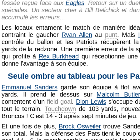
fessée reçue face aux
Eagles
. Retour sur un due
spéciales. Un secteur cher à Bill Belichick et da
accumulé les erreurs...
Les locaux entament le match de manière idéa
contraint le gaucher
Ryan Allen
au
punt
. Mais
contrôle du ballon et les Patriots récupèrent 
yards de la redzone. Une première erreur de la 
qui profite à
Rex Burkhead
qui réceptionne un
donne l'avantage à son équipe.
Seule ombre au tableau pour les Pa
Emmanuel Sanders
garde son équipe à flot av
yards. Il prend le dessus sur
Malcolm Butle
contentent d'un
field goal
.
Dion Lewis
s'occupe du
tout le terrain.
Touchdown
de 103 yards, nouvea
Broncos ! C'est 14 - 3 après sept minutes de jeu.
Et une fois de plus,
Brock Osweiler
trouve Sander
son total. Mais la défense des Pats tient le coup 