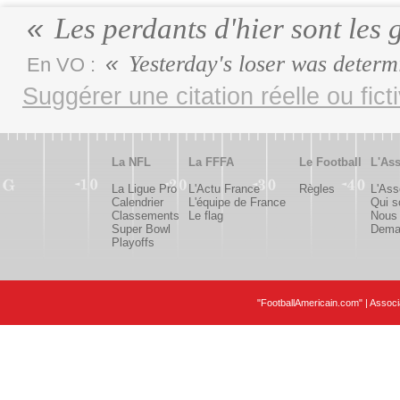
Les perdants d'hier sont les
Yesterday's loser was deter
En VO :
Suggérer une citation réelle ou fict
La NFL
La FFFA
Le Football
L'Ass
La Ligue Pro
L'Actu France
Règles
L'Ass
Calendrier
L'équipe de France
Qui 
Classements
Le flag
Nous 
Super Bowl
Deman
Playoffs
"FootballAmericain.com" | Assoc