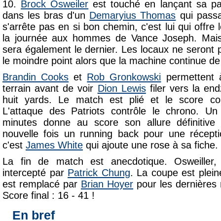
10.
Brock Osweiler
est touché en lançant sa pas
dans les bras d'un
Demaryius Thomas
qui passa
s'arrête pas en si bon chemin, c'est lui qui offr
la journée aux hommes de Vance Joseph. Mai
sera également le dernier. Les locaux ne seront 
le moindre point alors que la machine continue de
Brandin Cooks
et
Rob Gronkowski
permettent 
terrain avant de voir
Dion Lewis
filer vers la en
huit yards. Le match est plié et le score co
L'attaque des Patriots contrôle le chrono. U
minutes donne au score son allure définitive
nouvelle fois un running back pour une récepti
c'est
James White
qui ajoute une rose à sa fiche.
La fin de match est anecdotique. Osweiller, 
intercepté par
Patrick Chung
. La coupe est plein
est remplacé par
Brian Hoyer
pour les dernières 
Score final : 16 - 41 !
En bref