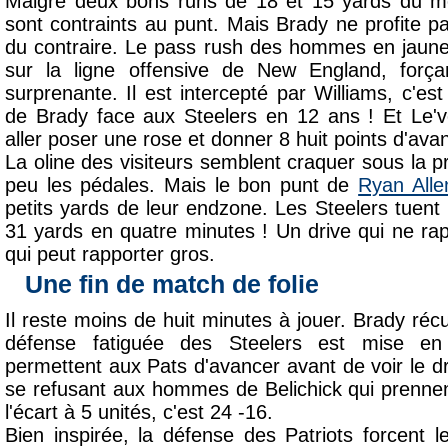
Malgré deux bons runs de 18 et 15 yards du mon
sont contraints au punt. Mais Brady ne profite p
du contraire. Le pass rush des hommes en jaune
sur la ligne offensive de New England, forç
surprenante. Il est intercepté par Williams, c'est
de Brady face aux Steelers en 12 ans ! Et Le'v
aller poser une rose et donner 8 huit points d'av
La oline des visiteurs semblent craquer sous la 
peu les pédales. Mais le bon punt de
Ryan Alle
petits yards de leur endzone. Les Steelers tuent 
31 yards en quatre minutes ! Un drive qui ne ra
qui peut rapporter gros.
Une fin de match de folie
Il reste moins de huit minutes à jouer. Brady réc
défense fatiguée des Steelers est mise en
permettent aux Pats d'avancer avant de voir le dr
se refusant aux hommes de Belichick qui prennent
l'écart à 5 unités, c'est 24 -16.
Bien inspirée, la défense des Patriots forcent 