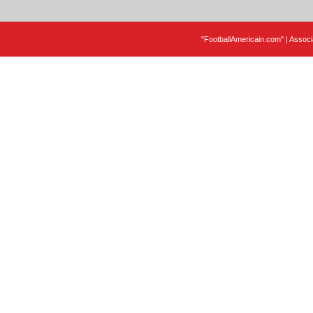
"FootballAmericain.com" | Assoc