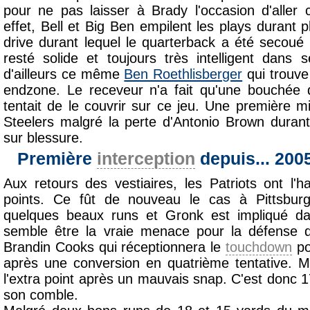
pour ne pas laisser à Brady l'occasion d'aller
effet, Bell et Big Ben empilent les plays durant 
drive durant lequel le quarterback a été secoué 
resté solide et toujours très intelligent dans
d'ailleurs ce même
Ben Roethlisberger
qui trouv
endzone. Le receveur n'a fait qu'une bouchée
tentait de le couvrir sur ce jeu. Une première m
Steelers malgré la perte d'Antonio Brown duran
sur blessure.
Première
interception
depuis... 200
Aux retours des vestiaires, les Patriots ont l
points. Ce fût de nouveau le cas à Pittsbu
quelques beaux runs et Gronk est impliqué da
semble être la vraie menace pour la défense d
Brandin Cooks qui réceptionnera le
touchdown
po
après une conversion en quatrième tentative.
l'extra point après un mauvais snap. C'est donc 17
son comble.