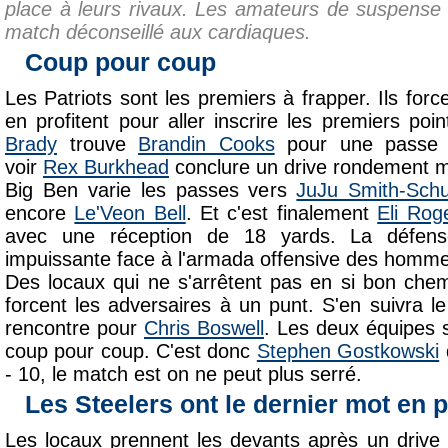
place à leurs rivaux. Les amateurs de suspense o
match déconseillé aux cardiaques.
Coup pour coup
Les Patriots sont les premiers à frapper. Ils for
en profitent pour aller inscrire les premiers poi
Brady
trouve
Brandin Cooks
pour une passe 
voir
Rex Burkhead
conclure un drive rondement 
Big Ben varie les passes vers
JuJu Smith-Schu
encore
Le'Veon Bell
. Et c'est finalement
Eli Rog
avec une réception de 18 yards. La défen
impuissante face à l'armada offensive des homme
Des locaux qui ne s'arrêtent pas en si bon chem
forcent les adversaires à un punt. S'en suivra l
rencontre pour
Chris Boswell
. Les deux équipes 
coup pour coup. C'est donc
Stephen Gostkowski
- 10, le match est on ne peut plus serré.
Les Steelers ont le dernier mot en
Les locaux prennent les devants après un drive