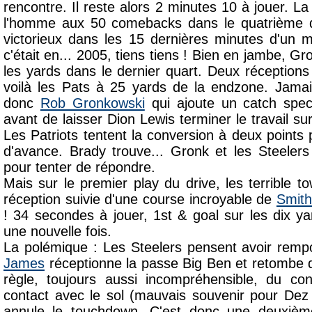
rencontre. Il reste alors 2 minutes 10 à jouer. La
l'homme aux 50 comebacks dans le quatrième qu
victorieux dans les 15 dernières minutes d'un 
c'était en... 2005, tiens tiens ! Bien en jambe, G
les yards dans le dernier quart. Deux réceptions
voilà les Pats à 25 yards de la endzone. Jamai
donc
Rob Gronkowski
qui ajoute un catch spec
avant de laisser Dion Lewis terminer le travail s
Les Patriots tentent la conversion à deux points 
d'avance. Brady trouve... Gronk et les Steeler
pour tenter de répondre.
Mais sur le premier play du drive, les terrible t
réception suivie d'une course incroyable de
Smith
! 34 secondes à jouer, 1st & goal sur les dix y
une nouvelle fois.
La polémique : Les Steelers pensent avoir remp
James
réceptionne la passe Big Ben et retombe 
règle, toujours aussi incompréhensible, du con
contact avec le sol (mauvais souvenir pour Dez
annule le touchdown. C'est donc une deuxième