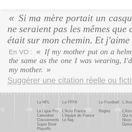
Si ma mère portait un casque
ne seraient pas les mêmes que ce
était sur mon chemin. Et j'aim
If my mother put on a helme
En VO :
the same as the one I was wearing, I'
my mother.
Suggérer une citation réelle ou fict
La NFL
La FFFA
Le Football
L'Ass
La Ligue Pro
L'Actu France
Règles
L'Ass
Calendrier
L'équipe de France
Qui 
Classements
Le flag
Nous 
Super Bowl
Deman
Playoffs