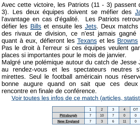
Avec cette victoire, les Patriots (11 - 3) passent 
3). Les deux équipes doivent se méfier des
J
l'avantage en cas d'égalité. Les Patriots retr
défier les
Bills
et ensuite les
Jets
. Deux matchs 
des rivaux de division, ce n'est jamais gagné 
quant à eux, défieront les
Texans
et les
Browns
Pas le droit à l'erreur si ces équipes veulent g
places si importantes pour le mois de janvier.
Malgré une polémique autour du catch de Jesse J
au rendez-vous et les spectateurs neutres s'
mirettes. Seul le football américain nous réser
bonne augure quand on sait que ces deux 
rencontre en finale de conférence.
Voir toutes les infos de ce match (articles, statist
1
2
3
4
OT
Pittsburgh
7
10
7
0
0
New England
7
3
6
11
0