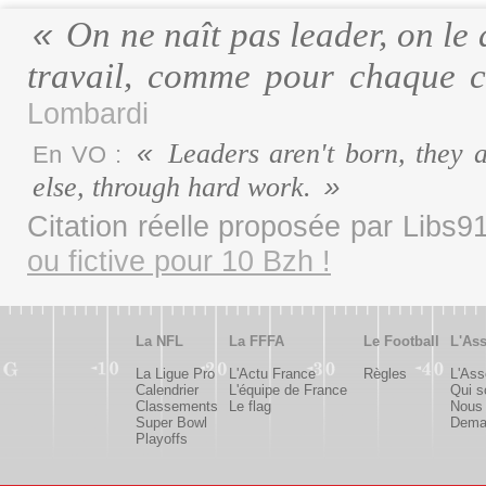
On ne naît pas leader, on le 
travail, comme pour chaque c
Lombardi
Leaders aren't born, they 
En VO :
else, through hard work.
Citation réelle proposée par Libs
ou fictive pour 10 Bzh !
La NFL
La FFFA
Le Football
L'Ass
La Ligue Pro
L'Actu France
Règles
L'Ass
Calendrier
L'équipe de France
Qui 
Classements
Le flag
Nous 
Super Bowl
Deman
Playoffs