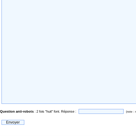
Question anti-robots
: 2 fois "huit" font. Réponse :
(note : 