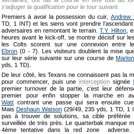
semaines, ont fait la course en tête tout au l
s'adjuger la qualification pour le tour suivant.
Premiers à avoir la possession du cuir,
Andrew 
TD, 1 INT) et les siens vont prendre l'ascendant
adversaires en remontant le terrain.
T.Y. Hilton
, 
heures avant le kick-off, se montre décisif sur les
les Colts scorent sur une connexion entre l
Ebron
(0 - 7). Les visiteurs doublent la mise qu
sur leur série suivante sur une course de
Marlo
yds, 1 TD).
De leur côté, les Texans ne connaissent pas la 
pour commencer, puis une
interception
signée
premier turnover de la partie, c'est leur défens
premier pour enfin stopper la marche en ava
Watt
contrant une passe qui sera ensuite cuei
Mais
Deshaun Watson
(29/49, 235 yds, 1 TD, 1 I
pas à trouver de solutions, sa cible préférée
surveillée de très près. Le quarterbak manque
4ème tentative dans la red zone adverse. E