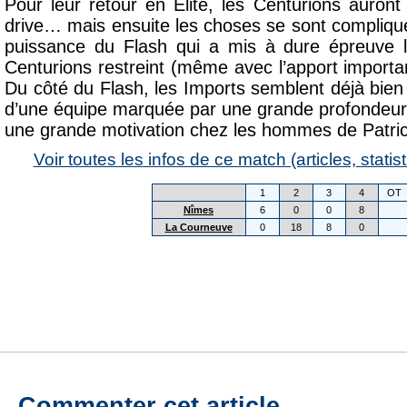
Pour leur retour en Elite, les Centurions auro
drive… mais ensuite les choses se sont compliq
puissance du Flash qui a mis à dure épreuve le
Centurions restreint (même avec l’apport importa
Du côté du Flash, les Imports semblent déjà bien
d’une équipe marquée par une grande profondeur (
une grande motivation chez les hommes de Patri
Voir toutes les infos de ce match (articles, statist
1
2
3
4
OT
Nîmes
6
0
0
8
La Courneuve
0
18
8
0
Commenter cet article