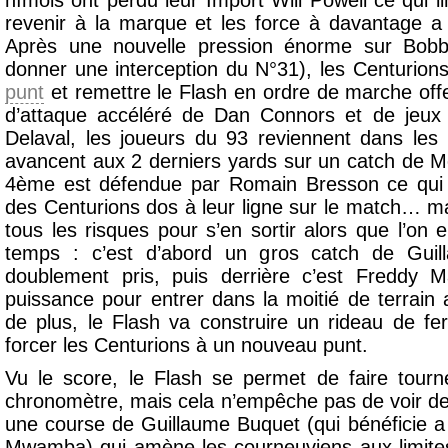
nîmois ont perdu leur Import Will Powell ce qui lim
revenir à la marque et les force à davantage a
Après une nouvelle pression énorme sur Bobby
donner une interception du N°31), les Centurion
punt
et remettre le Flash en ordre de marche off
d’attaque accéléré de Dan Connors et de jeux
Delaval, les joueurs du 93 reviennent dans le
avancent aux 2 derniers yards sur un catch de M
4ème est défendue par Romain Bresson ce qui
des Centurions dos à leur ligne sur le match… ma
tous les risques pour s’en sortir alors que l’on e
temps : c’est d’abord un gros catch de Guill
doublement pris, puis derrière c’est Freddy Ma
puissance pour entrer dans la moitié de terrai
de plus, le Flash va construire un rideau de fer
forcer les Centurions à un nouveau punt.
Vu le score, le Flash se permet de faire tourner
chronomètre, mais cela n’empêche pas de voir d
une course de Guillaume Buquet (qui bénéficie a 
Mwamba) qui amène les courneuviens aux limites