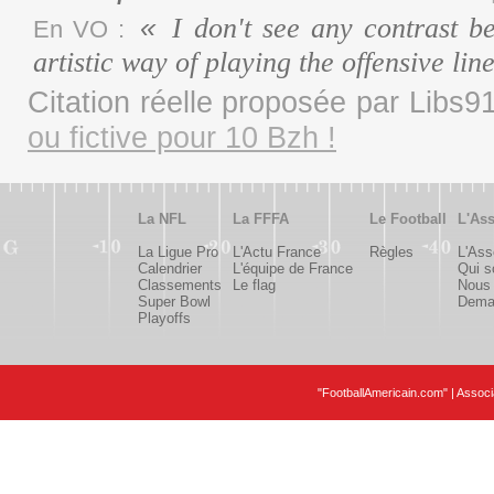
I don't see any contrast b
En VO :
artistic way of playing the offensive li
Citation réelle proposée par Libs
ou fictive pour 10 Bzh !
La NFL
La FFFA
Le Football
L'Ass
La Ligue Pro
L'Actu France
Règles
L'Ass
Calendrier
L'équipe de France
Qui 
Classements
Le flag
Nous 
Super Bowl
Deman
Playoffs
"FootballAmericain.com" | Assoc