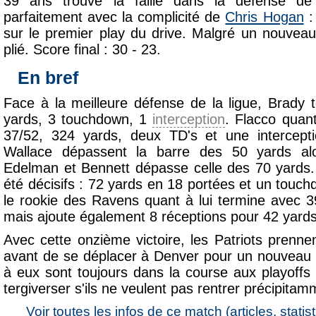
39 ans trouve la faille dans la défense de B
parfaitement avec la complicité de
Chris Hogan
:
sur le premier play du drive. Malgré un nouveau 
plié. Score final : 30 - 23.
En bref
Face à la meilleure défense de la ligue, Brady
yards, 3 touchdown, 1
interception
. Flacco quant
37/52, 324 yards, deux TD's et une intercept
Wallace dépassent la barre des 50 yards al
Edelman et Bennett dépasse celle des 70 yards.
été décisifs : 72 yards en 18 portées et un touc
le rookie des Ravens quant à lui termine avec 3
mais ajoute également 8 réceptions pour 42 yar
Avec cette onzième victoire, les Patriots prenne
avant de se déplacer à Denver pour un nouveau
à eux sont toujours dans la course aux playoffs 
tergiverser s'ils ne veulent pas rentrer précipita
Voir toutes les infos de ce match (articles, statist