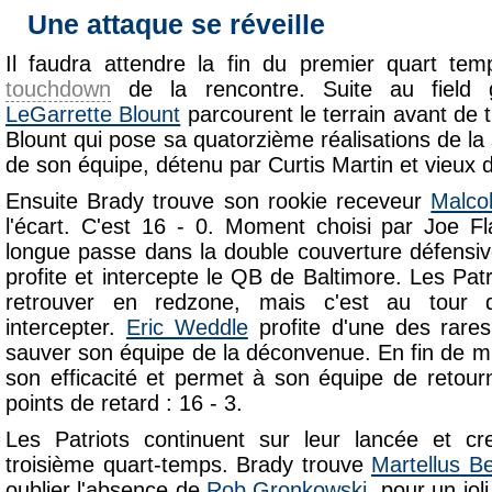
Une attaque se réveille
Il faudra attendre la fin du premier quart tem
touchdown
de la rencontre. Suite au field 
LeGarrette Blount
parcourent le terrain avant de 
Blount qui pose sa quatorzième réalisations de la s
de son équipe, détenu par Curtis Martin et vieux
Ensuite Brady trouve son rookie receveur
Malco
l'écart. C'est 16 - 0. Moment choisi par Joe F
longue passe dans la double couverture défensi
profite et intercepte le QB de Baltimore. Les Patr
retrouver en redzone, mais c'est au tour
intercepter.
Eric Weddle
profite d'une des rare
sauver son équipe de la déconvenue. En fin de m
son efficacité et permet à son équipe de retour
points de retard : 16 - 3.
Les Patriots continuent sur leur lancée et cre
troisième quart-temps. Brady trouve
Martellus B
oublier l'absence de
Rob Gronkowski
, pour un jo