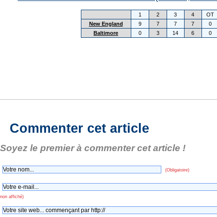
1
2
3
4
OT
New England
9
7
7
7
0
Baltimore
0
3
14
6
0
Commenter cet article
Soyez le premier à commenter cet article !
(Obligatoire)
non affiché)