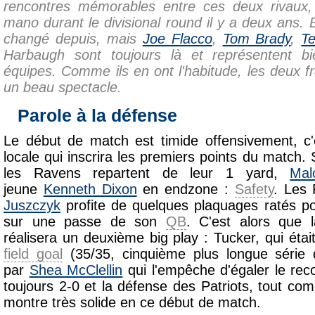
rencontres mémorables entre ces deux rivau
mano durant le divisional round il y a deux ans.
changé depuis, mais
Joe Flacco
,
Tom Brady
,
Te
Harbaugh sont toujours là et représentent bie
équipes. Comme ils en ont l'habitude, les deux f
un beau spectacle.
Parole à la défense
Le début de match est timide offensivement, c'e
locale qui inscrira les premiers points du match
les Ravens repartent de leur 1 yard,
Ma
jeune
Kenneth Dixon
en endzone :
Safety
. Les
Juszczyk
profite de quelques plaquages ratés p
sur une passe de son
QB
. C'est alors que 
réalisera un deuxième big play : Tucker, qui était
field goal
(35/35, cinquième plus longue série de
par
Shea McClellin
qui l'empêche d'égaler le rec
toujours 2-0 et la défense des Patriots, tout c
montre très solide en ce début de match.