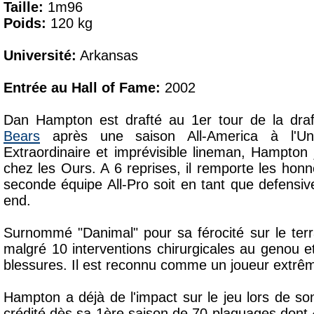
Taille:
1m96
Poids:
120 kg
Université:
Arkansas
Entrée au Hall of Fame:
2002
Dan Hampton est drafté au 1er tour de la dra
Bears
après une saison All-America à l'Univ
Extraordinaire et imprévisible lineman, Hampto
chez les Ours. A 6 reprises, il remporte les hon
seconde équipe All-Pro soit en tant que defensiv
end.
Surnommé "Danimal" pour sa férocité sur le ter
malgré 10 interventions chirurgicales au genou 
blessures. Il est reconnu comme un joueur extr
Hampton a déjà de l'impact sur le jeu lors de so
crédité dès sa 1ère saison de 70 plaquages dont 