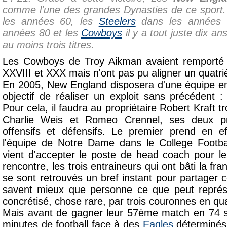
comme l'une des grandes Dynasties de ce sport.
les années 60, les
Steelers
dans les années 
années 80 et les
Cowboys
il y a tout juste dix an
au moins trois titres.
Les Cowboys de Troy Aikman avaient remporté
XXVIII et XXX mais n'ont pas pu aligner un quatri
En 2005, New England disposera d'une équipe en
objectif de réaliser un exploit sans précédent : l
Pour cela, il faudra au propriétaire Robert Kraft 
Charlie Weis et Romeo Crennel, ses deux pre
offensifs et défensifs. Le premier prend en 
l'équipe de Notre Dame dans le College Footba
vient d'accepter le poste de head coach pour l
rencontre, les trois entraineurs qui ont bâti la f
se sont retrouvés un bref instant pour partager 
savent mieux que personne ce que peut représen
concrétisé, chose rare, par trois couronnes en qu
Mais avant de gagner leur 57ème match en 74 sort
minutes de football face à des
Eagles
déterminés 