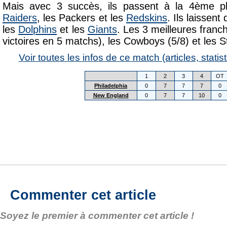
Mais avec 3 succès, ils passent à la 4ème p
Raiders
, les Packers et les
Redskins
. Ils laissent
les
Dolphins
et les
Giants
. Les 3 meilleures franch
victoires en 5 matchs), les Cowboys (5/8) et les St
Voir toutes les infos de ce match (articles, statist
1
2
3
4
OT
Philadelphia
0
7
7
7
0
New England
0
7
7
10
0
Commenter cet article
Soyez le premier à commenter cet article !