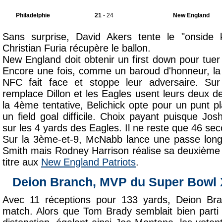
Philadelphie
21
- 24
New England
Sans surprise, David Akers tente le "onside 
Christian Furia récupère le ballon.
New England doit obtenir un first down pour tuer
Encore une fois, comme un baroud d'honneur, l
NFC fait face et stoppe leur adversaire. Sur
remplace Dillon et les Eagles usent leurs deux d
la 4ème tentative, Belichick opte pour un punt p
un field goal difficile. Choix payant puisque Jos
sur les 4 yards des Eagles. Il ne reste que 46 sec
Sur la 3ème-et-9, McNabb lance une passe longu
Smith mais Rodney Harrison réalise sa deuxièm
titre aux
New England Patriots
.
Deion Branch, MVP du Super Bowl
Avec 11 réceptions pour 133 yards, Deion B
match. Alors que Tom Brady semblait bien parti