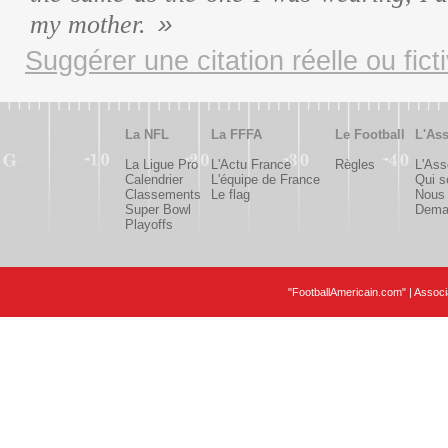
my mother.
Suggérer une citation réelle ou fict
La NFL
La FFFA
Le Football
L'Ass
La Ligue Pro
L'Actu France
Règles
L'Ass
Calendrier
L'équipe de France
Qui 
Classements
Le flag
Nous 
Super Bowl
Deman
Playoffs
"FootballAmericain.com" | Assoc