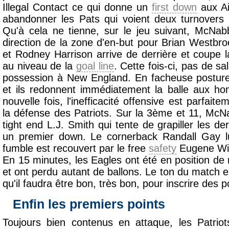
Illegal Contact ce qui donne un
first down
aux Ai
abandonner les Pats qui voient deux turnovers
Qu'à cela ne tienne, sur le jeu suivant, McNa
direction de la zone d'en-but pour Brian Westbroo
et Rodney Harrison arrive de derrière et coupe l
au niveau de la
goal line
. Cette fois-ci, pas de sa
possession à New England. En facheuse posture,
et ils redonnent immédiatement la balle aux 
nouvelle fois, l'inefficacité offensive est parfait
la défense des Patriots. Sur la 3ème et 11, Mc
tight end L.J. Smith qui tente de grapiller les de
un premier down. Le cornerback Randall Gay lui
fumble est recouvert par le free
safety
Eugene Wi
En 15 minutes, les Eagles ont été en position de
et ont perdu autant de ballons. Le ton du match e
qu'il faudra être bon, très bon, pour inscrire des 
Enfin les premiers points
Toujours bien contenus en attaque, les Patrio