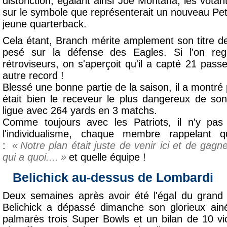
distonction, égalant ainsi Joe Montana, les vota
sur le symbole que représenterait un nouveau Pet
jeune quarterback.
Cela étant, Branch mérite amplement son titre de 
pesé sur la défense des Eagles. Si l'on re
rétroviseurs, on s'aperçoit qu'il a capté 21 pas
autre record !
Blessé une bonne partie de la saison, il a montré p
était bien le receveur le plus dangereux de s
ligue avec 264 yards en 3 matchs.
Comme toujours avec les Patriots, il n'y pas
l'individualisme, chaque membre rappelant 
:
Notre plan était juste de venir ici et de gag
qui a quoi....
et quelle équipe !
Belichick au-dessus de Lombardi
Deux semaines après avoir été l'égal du grand 
Belichick a dépassé dimanche son glorieux ain
palmarès trois Super Bowls et un bilan de 10 v