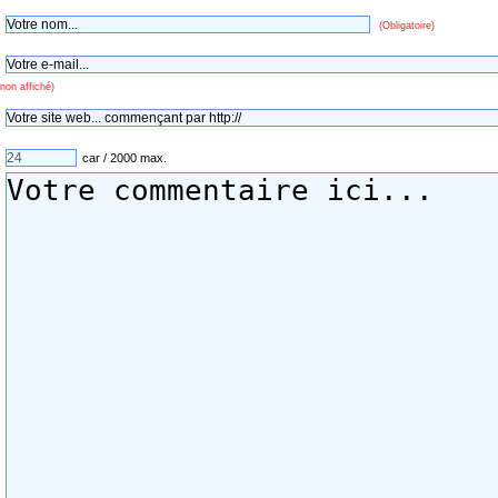
(Obligatoire)
non affiché)
car / 2000 max.