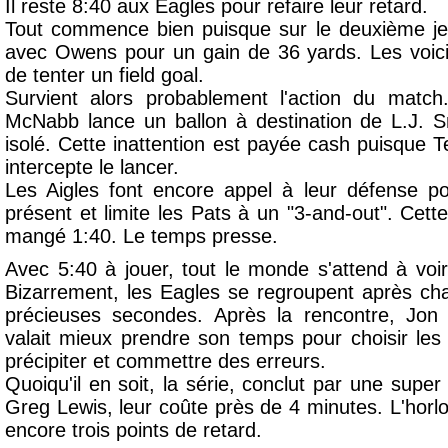
Il reste 8:40 aux Eagles pour refaire leur retard.
Tout commence bien puisque sur le deuxième j
avec Owens pour un gain de 36 yards. Les voici
de tenter un field goal.
Survient alors probablement l'action du matc
McNabb lance un ballon à destination de L.J. Sm
isolé. Cette inattention est payée cash puisque Te
intercepte le lancer.
Les Aigles font encore appel à leur défense po
présent et limite les Pats à un "3-and-out". Cet
mangé 1:40. Le temps presse.
Avec 5:40 à jouer, tout le monde s'attend à voi
Bizarrement, les Eagles se regroupent après cha
précieuses secondes. Après la rencontre, Jon 
valait mieux prendre son temps pour choisir les
précipiter et commettre des erreurs.
Quoiqu'il en soit, la série, conclut par une sup
Greg Lewis, leur coûte près de 4 minutes. L'horlog
encore trois points de retard.