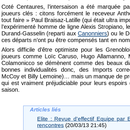
Coté Centaures, l’intersaison a été marquée pa
joueurs clés : citons forcément le receveur An
tout faire » Paul Braisaz-Latille (qui était ultra im
l’expérimenté homme de ligne Alexis Stropiano, l
Durand-Gasselin (reparti aux
Canonniers
) ou le 
ces départs n’ont pu être compensés tant en nomb
Alors difficile d’être optimiste pour les Grenob
joueurs comme Loïc Caruso, Hugo Allamanno,
Colamonicco se démènent comme des beaux diab
bonnes individualités donc, des Imports corr
McCoy et Billy Lemoine)… mais un manque de pro
qui est vraiment préjudiciable pour leurs espoir
saison.
Articles liés
Elite : Revue d'effectif Equipe par
rencontres
(20/03/13 21:45)