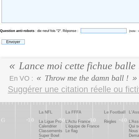
Question anti-robots
: dix-neuf fois "2". Réponse :
(note :
Lance moi cette fichue balle
Throw me the damn ball !
En VO :
Suggérer une citation réelle ou fict
La NFL
La FFFA
Le Football
L'Ass
La Ligue Pro
L'Actu France
Règles
L'Ass
Calendrier
L'équipe de France
Qui 
Classements
Le flag
Nous 
Super Bowl
Deman