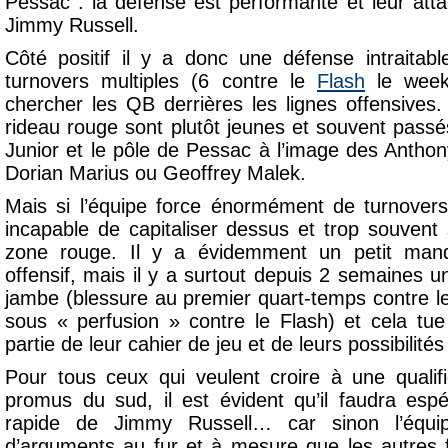
Pessac : la défense est performante et leur at
Jimmy Russell.
Côté positif il y a donc une défense intraitab
turnovers multiples (6 contre le
Flash
le week-
chercher les QB derrières les lignes offensives.
rideau rouge sont plutôt jeunes et souvent passé
Junior et le pôle de Pessac à l’image des Anthon
Dorian Marius ou Geoffrey Malek.
Mais si l’équipe force énormément de turnovers
incapable de capitaliser dessus et trop souvent 
zone rouge. Il y a évidemment un petit man
offensif, mais il y a surtout depuis 2 semaines 
jambe (blessure au premier quart-temps contre 
sous « perfusion » contre le Flash) et cela tu
partie de leur cahier de jeu et de leurs possibilité
Pour tous ceux qui veulent croire à une qualif
promus du sud, il est évident qu’il faudra esp
rapide de Jimmy Russell… car sinon l’équ
d’arguments au fur et à mesure que les autres 