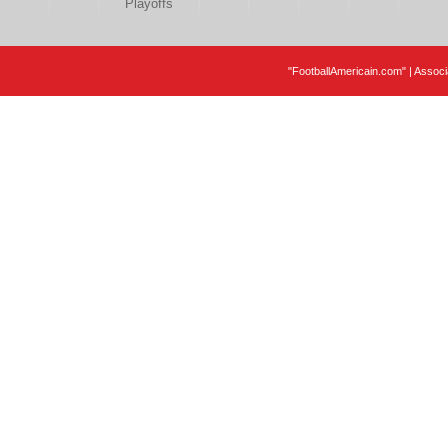
Playoffs
"FootballAmericain.com" | Assoc