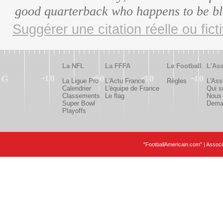
good quarterback who happens to be b
Suggérer une citation réelle ou fict
La NFL
La FFFA
Le Football
L'Ass
La Ligue Pro
L'Actu France
Règles
L'Ass
Calendrier
L'équipe de France
Qui 
Classements
Le flag
Nous 
Super Bowl
Deman
Playoffs
"FootballAmericain.com" | Assoc