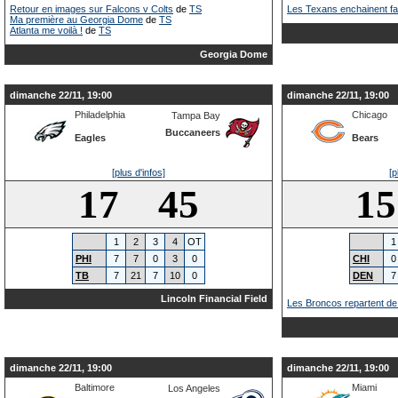
Retour en images sur Falcons v Colts
de
TS
Les Texans enchainent fa
Ma première au Georgia Dome
de
TS
Atlanta me voilà !
de
TS
Georgia Dome
dimanche 22/11, 19:00
dimanche 22/11, 19:00
Philadelphia
Chicago
Tampa Bay
Buccaneers
Eagles
Bears
[plus d'infos]
[p
17 45
1
1
2
3
4
OT
1
PHI
7
7
0
3
0
CHI
0
TB
7
21
7
10
0
DEN
7
Lincoln Financial Field
Les Broncos repartent de
dimanche 22/11, 19:00
dimanche 22/11, 19:00
Baltimore
Miami
Los Angeles