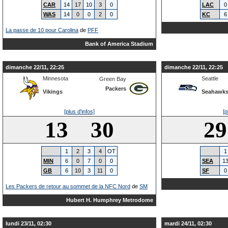
CAR
14
17
10
3
0
LAC
0
WAS
14
0
0
2
0
KC
6
La passe de 10 pour Carolina
de
PFF
Bank of America Stadium
dimanche 22/11, 22:25
dimanche 22/11, 22:25
Minnesota
Seattle
Green Bay
Packers
Vikings
Seahawk
[plus d'infos]
[p
13 30
2
1
2
3
4
OT
1
MIN
6
0
7
0
0
SEA
1
GB
6
10
3
11
0
SF
0
Les Packers de retour au sommet de la NFC Nord
de
SM
Hubert H. Humphrey Metrodome
lundi 23/11, 02:30
mardi 24/11, 02:30