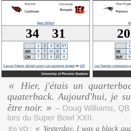
Arizona
New Engl
Cincinnati
Bengals
Cardinals
Patriots
[plus d'infos]
[p
34 31
2
1
2
3
4
OT
1
ARI
0
7
21
6
0
NE
3
CIN
7
7
0
17
0
BUF
0
Carson Palmer décisif contre son ancienne équipe
de
GR
Les Patriots s’imposent sa
University of Phoenix Stadium
Hier, j'étais un quarterba
quaterback. Aujourd'hui, je s
être noir.
– Doug Williams, QB 
lors du Super Bowl XXII.
Yesterday, I was a black qu
En VO :