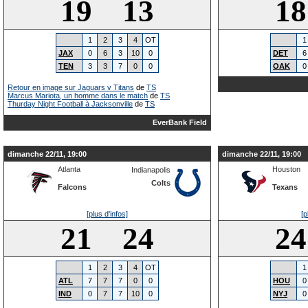
19 13
1
1
2
3
4
OT
1
JAX
0
6
3
10
0
DET
6
TEN
3
3
7
0
0
OAK
0
Retour en image sur Jaguars v Titans
de
TS
Marcus Mariota, un homme dans le match
de
TS
Thurday Night Football à Jacksonville
de
TS
EverBank Field
dimanche 22/11, 19:00
dimanche 22/11, 19:00
Atlanta
Houston
Indianapolis
Colts
Falcons
Texans
[plus d'infos]
[p
21 24
2
1
2
3
4
OT
1
ATL
7
7
7
0
0
HOU
0
IND
0
7
7
10
0
NYJ
0