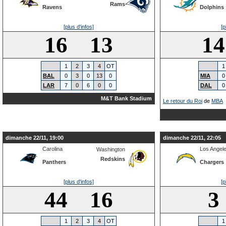
Rams
Ravens
Dolphins
[plus d'infos]
[p
16 13
1
1
2
3
4
OT
1
BAL
0
3
0
13
0
MIA
0
LAR
7
0
6
0
0
DAL
0
M&T Bank Stadium
Le retour du Roi
de
MBA
dimanche 22/11, 19:00
dimanche 22/11, 22:05
Carolina
Los Angel
Washington
Redskins
Panthers
Chargers
[plus d'infos]
[p
44 16
3
1
2
3
4
OT
1